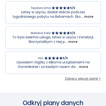
Teodoro Lima
:
5
/5
Łatwy w użyciu, działał dobrze podczas
tygodniowego pobytu na Bahamach. Sko
... more
Mariana Sola
:
5
/5
To była świetna usługa, łatwa w użyciu i instalacji.
Skorzystałbym z niej p
... more
Нес
:
5
/5
Używałem GigSky z kilkoma urządzeniami na
Dominikanie i za każdym razem dzi
... more
Zobacz więcej opinii +
Odkryj plany danych