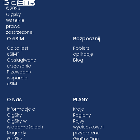
rozmów. Operator sieci macierzystej może
©2026
jednak naliczyć dodatkowe opłaty za
GigSky
wykonywanie lub odbieranie połączeń lub
Wszelkie
wysyłanie wiadomości tekstowych w kraju
prawa
docelowym bez korzystania z aplikacji
zastrzeżone.
O eSIM
Rozpocznij
internetowych, takich jak WhatsApp i
Facebook Messenger.
Co to jest
Pobierz
eSIM?
aplikację
Obsługiwane
Blog
urządzenia
Przewodnik
wsparcia
eSIM
O Nas
PLANY
Informacje o
Kraje
GigSky
Regiony
GigSky w
Rejsy
wiadomościach
wycieczkowe i
Nagrody
przybrzeżne
GigSky
GigSky One