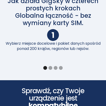
Jak działa GigSky w czterech
prostych krokach
Globalna łączność - bez
wymiany karty SIM.
1
Wybierz miejsce docelowe i pakiet danych spośród
P
ponad 200 krajów, regionów lub rejsów.
Sprawdź, czy Twoje
urządzenie jest
kompatybilne