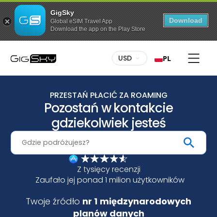
GigSky
Download
Global eSIM Travel App
Download the app on the Play Store
USD
PL
Bezpłatne pakiety danych w ramach
usługi Global Data
Do 3 GB danych / w ponad 175 krajach
PRZESTAŃ PŁACIĆ ZA ROAMING
Pozostań w kontakcie
Pakiety z nielimitowanym transferem
danych do wybranych miejsc
gdziekolwiek jesteś
Korzystaj bez ograniczeń, nawet przez 7 dni
Wszystkie plany z rabatem do 30%
Stałe zniżki na wycieczki lądowe i morskie
4.6/5
Z tysięcy recenzji
Zaufało jej ponad 1 milion użytkowników
Twoje źródło
nr 1
międzynarodowych
planów danych