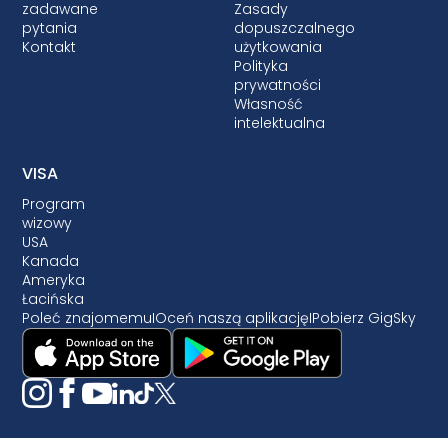
zadawane
Zasady
pytania
dopuszczalnego
Kontakt
użytkowania
Polityka
prywatności
Własność
intelektualna
VISA
Program
wizowy
USA
Kanada
Ameryka
Łacińska
Poleć znajomemu
I
Oceń naszą aplikację
I
Pobierz GigSky