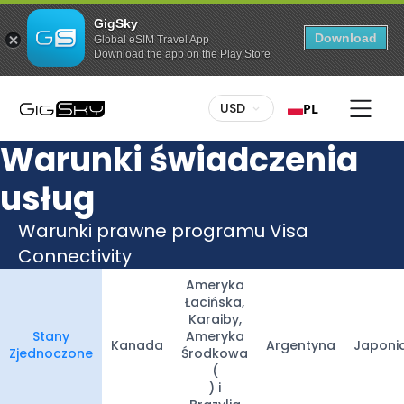
GigSky
Download
Global eSIM Travel App
Download the app on the Play Store
USD
PL
Warunki świadczenia
usług
Warunki prawne programu Visa
Connectivity
Ameryka
Łacińska,
Karaiby,
Stany
Ameryka
Kanada
Argentyna
Japoni
Zjednoczone
Środkowa
(
) i