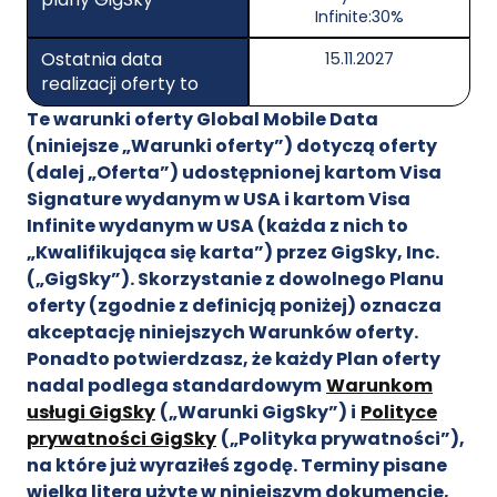
Infinite:30%
Ostatnia data
15.11.2027
realizacji oferty to
Te warunki oferty Global Mobile Data
(niniejsze „Warunki oferty”) dotyczą oferty
(dalej „Oferta”) udostępnionej kartom Visa
Signature wydanym w USA i kartom Visa
Infinite wydanym w USA (każda z nich to
„Kwalifikująca się karta”) przez GigSky, Inc.
(„GigSky”). Skorzystanie z dowolnego Planu
oferty (zgodnie z definicją poniżej) oznacza
akceptację niniejszych Warunków oferty.
Ponadto potwierdzasz, że każdy Plan oferty
nadal podlega standardowym
Warunkom
usługi GigSky
(„Warunki GigSky”) i
Polityce
prywatności GigSky
(„Polityka prywatności”),
na które już wyraziłeś zgodę. Terminy pisane
wielką literą użyte w niniejszym dokumencie,