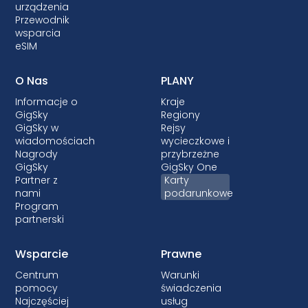
urządzenia
Przewodnik
wsparcia
eSIM
O Nas
PLANY
Informacje o
Kraje
GigSky
Regiony
GigSky w
Rejsy
wiadomościach
wycieczkowe i
Nagrody
przybrzeżne
GigSky
GigSky One
Partner z
Karty
nami
podarunkowe
Program
partnerski
Wsparcie
Prawne
Centrum
Warunki
pomocy
świadczenia
Najczęściej
usług