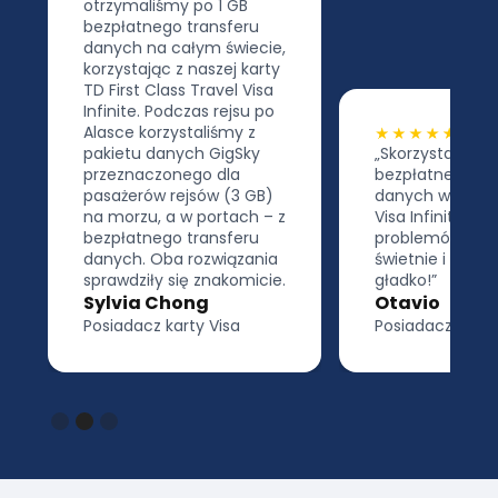
otrzymaliśmy po 1 GB
bezpłatnego transferu
danych na całym świecie,
korzystając z naszej karty
TD First Class Travel Visa
Infinite. Podczas rejsu po
Alasce korzystaliśmy z
pakietu danych GigSky
„Skorzystaliśmy z
przeznaczonego dla
bezpłatnego pakietu
pasażerów rejsów (3 GB)
danych w ramach kar
na morzu, a w portach – z
Visa Infinite! Żadnych
bezpłatnego transferu
problemów! Działało
danych. Oba rozwiązania
świetnie i wszystko p
sprawdziły się znakomicie.
gładko!”
Sylvia Chong
Otavio
Posiadacz karty Visa
Posiadacz karty Visa
Slide 3 of 3.