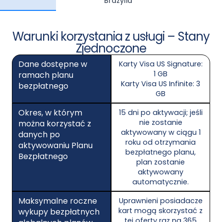
Brazylia
Warunki korzystania z usługi – Stany
Zjednoczone
Dane dostępne w
Karty Visa US Signature:
1 GB
ramach planu
Karty Visa US Infinite: 3
bezpłatnego
GB
Okres, w którym
15 dni po aktywacji; jeśli
nie zostanie
można korzystać z
aktywowany w ciągu 1
danych po
roku od otrzymania
aktywowaniu Planu
bezpłatnego planu,
Bezpłatnego
plan zostanie
aktywowany
automatycznie.
Maksymalne roczne
Uprawnieni posiadacze
kart mogą skorzystać z
wykupy bezpłatnych
tej oferty raz na 365