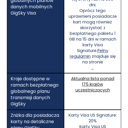
globalnych planów
dni.
danych mobilnych
Oprócz tego
GigSky Visa
uprawnieni posiadacze
kart mogą również
skorzystać z
bezpłatnego pakietu 1
GB na 15 dni w ramach
karty Visa
Signature.
Pełny
regulamin
znajduje się
na stronie
.
Kraje dostępne w
Aktualna lista ponad
175 krajów
ramach bezpłatnego
uczestniczących
globalnego planu
transmisji danych
GigSky
Zniżka dla posiadacza
Karty Visa US Signature:
20%
karty na detaliczne
Karty Visa US
plany GigSky