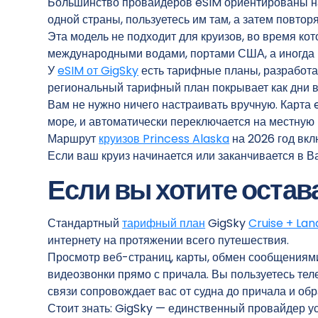
Большинство провайдеров eSIM ориентированы на
одной страны, пользуетесь им там, а затем повтор
Эта модель не подходит для круизов, во время к
международными водами, портами США, а иногда 
У
eSIM от GigSky
есть тарифные планы, разработа
региональный тарифный план покрывает как дни в 
Вам не нужно ничего настраивать вручную. Карта e
море, и автоматически переключается на местную 
Маршрут
круизов Princess Alaska
на 2026 год вклю
Если ваш круиз начинается или заканчивается в Ва
Если вы хотите остав
Стандартный
тарифный план
GigSky
Cruise + Lan
интернету на протяжении всего путешествия.
Просмотр веб-страниц, карты, обмен сообщениями
видеозвонки прямо с причала. Вы пользуетесь тел
связи сопровождает вас от судна до причала и обр
Стоит знать: GigSky — единственный провайдер ус