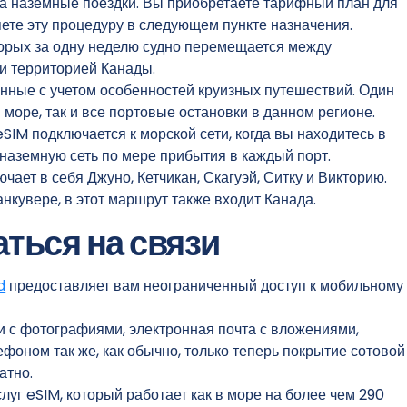
 наземные поездки. Вы приобретаете тарифный план для
яете эту процедуру в следующем пункте назначения.
оторых за одну неделю судно перемещается между
и территорией Канады.
нные с учетом особенностей круизных путешествий. Один
море, так и все портовые остановки в данном регионе.
SIM подключается к морской сети, когда вы находитесь в
наземную сеть по мере прибытия в каждый порт.
чает в себя Джуно, Кетчикан, Скагуэй, Ситку и Викторию.
нкувере, в этот маршрут также входит Канада.
аться на связи
d
предоставляет вам неограниченный доступ к мобильному
 с фотографиями, электронная почта с вложениями,
ефоном так же, как обычно, только теперь покрытие сотовой
атно.
луг eSIM, который работает как в море на более чем 290