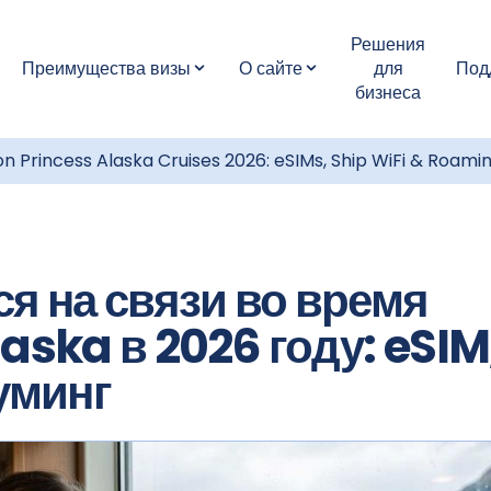
Решения
Преимущества визы
О сайте
для
Под
бизнеса
 Princess Alaska Cruises 2026: eSIMs, Ship WiFi & Roami
ся на связи во время
aska в 2026 году: eSIM
оуминг