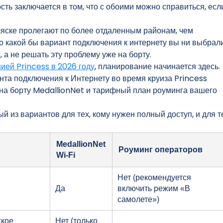
ь заключается в том, что с обоими можно справиться, есл
ляске пролегают по более отдаленным районам, чем
то какой бы вариант подключения к интернету вы ни выбрали
 а не решать эту проблему уже на борту.
ией Princess в 2026 году
, планирование начинается здесь.
нта подключения к Интернету во время круиза Princess
i на борту MedallionNet и тарифный план роуминга вашего
й из вариантов для тех, кому нужен полный доступ, и для т
MedallionNet
Роуминг операторов
Wi-Fi
Нет (рекомендуется
Да
включить режим «В
самолете»)
ское
Нет (только