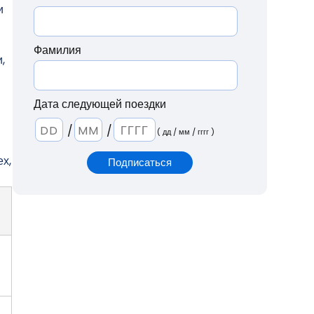
и
Фамилия
,
Дата следующей поездки
/
/
( дд / мм / гггг )
ех,