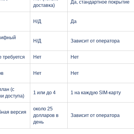
Да, стандартное покрытие
доставка)
Н/Д
Да
арифный
Н/Д
Зависит от оператора
е требуется
Нет
Нет
ов
Нет
Нет
лан (с
1 или до 4
1 на каждую SIM-карту
ки доступа)
около 25
бная версия
долларов в
Зависит от оператора
день