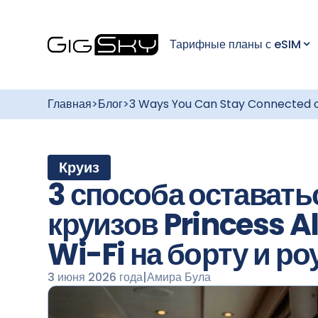
Тарифные планы с eSIM
Главная
>
Блог
>
3 Ways You Can Stay Connected on
Круиз
3 способа оставать
круизов Princess Al
Wi-Fi на борту и р
3 июня 2026 года
|
Амира Була