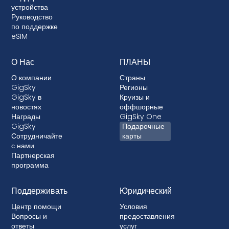
устройства
Руководство
по поддержке
eSIM
О Нас
ПЛАНЫ
О компании
Страны
GigSky
Регионы
GigSky в
Круизы и
новостях
оффшорные
Награды
GigSky One
GigSky
Подарочные
Сотрудничайте
карты
с нами
Партнерская
программа
Поддерживать
Юридический
Центр помощи
Условия
Вопросы и
предоставления
ответы
услуг