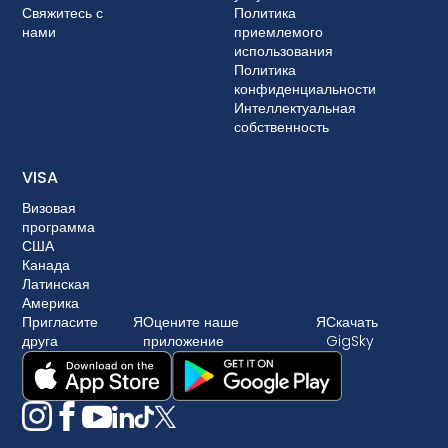
Свяжитесь с
Политика
нами
приемлемого
использования
Политика
конфиденциальности
Интеллектуальная
собственность
VISA
Визовая
программа
США
Канада
Латинская
Америка
Пригласите
Я
Оцените наше
Я
Скачать
друга
приложение
GigSky