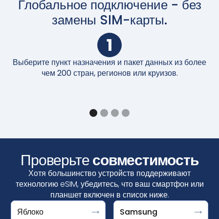
Глобальное подключение - без
замены SIM-карты.
1
Выберите пункт назначения и пакет данных из более
П
чем 200 стран, регионов или круизов.
Проверьте
совместимость
Хотя большинство устройств поддерживают
технологию eSIM, убедитесь, что ваш смартфон или
планшет включен в список ниже.
Яблоко
Samsung
Ваше устройство поддерживает eSIM, если вы видите
Google Pixel поддерживает eSIM, если вы видите