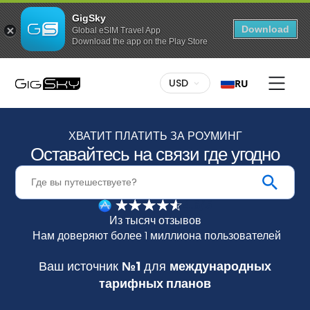
GigSky
Download
Global eSIM Travel App
Download the app on the Play Store
USD
RU
Бесплатные тарифные планы с доступом к
глобальным данным
ХВАТИТ ПЛАТИТЬ ЗА РОУМИНГ
До 3 ГБ трафика / в более чем 175 странах
Оставайтесь на связи где угодно
Тарифные планы с неограниченным
трафиком в определенные страны
Безлимитный тариф, до 7 дней
4.6/5
Скидки до 30% на все тарифные планы
Из тысяч отзывов
Постоянные скидки на путешествия по суше и по
Нам доверяют более 1 миллиона пользователей
морю
Ваш источник
№1
для
международных
тарифных планов