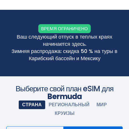
Приобретите тарифный план перед поездкой и
установите eSIM. Когда приедете, включите eSIM, и она
активируется автоматически. Наслаждайтесь
бесшовным подключением.
Сфотографируйте камерой
ВРЕМЯ ОГРАНИЧЕНО
Ваш следующий отпуск в теплых краях
начинается здесь.
Зимняя распродажа: скидка 50 % на туры в
Карибский бассейн и Мексику
Выберите свой план eSIM для
Bermuda
СТРАНА
РЕГИОНАЛЬНЫЙ
МИР
КРУИЗЫ