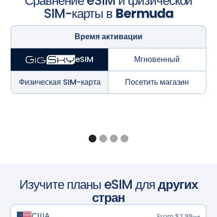
Сравнение eSIM и физической
SIM-карты в
Bermuda
Время активации
Мгновенный
eSIM
Физическая SIM-карта
Посетить магазин
Изучите планы eSIM для
других
стран
США
From $2.99