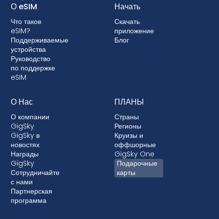
выбирать тарифный план с eSIM. Некоторые
О eSIM
Начать
операторы связи также могут заблокировать
Что такое
Скачать
ваше устройство, не позволяя использовать
eSIM?
приложение
eSIM. Хотя блокировка не разрешена в
Поддерживаемые
Блог
большинстве стран, в тех случаях, когда это
устройства
Руководство
происходит, она почти всегда связана с
по поддержке
постоплатными тарифными планами, где ваше
eSIM
устройство финансируется.
О Нас
ПЛАНЫ
О компании
Страны
GigSky
Регионы
GigSky в
Круизы и
новостях
оффшорные
Награды
GigSky One
GigSky
Подарочные
Сотрудничайте
карты
с нами
Партнерская
программа