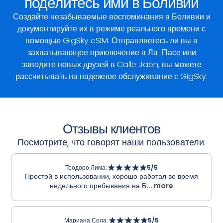
поделитесь ими в Боливии
Создайте незабываемые воспоминания в Боливии и
документируйте их в режиме реального времени с
помощью GigSky eSIM. Отправляетесь ли вы в
захватывающее приключение в Ла-Пасе или
заводите новых друзей в Calle Jaen, вы можете
рассчитывать на надежное обслуживание с GigSky.
Отзывы клиентов
Посмотрите, что говорят наши пользователи.
Теодоро Лима
:
5
/5
Простой в использовании, хорошо работал во время
недельного пребывания на Б
... more
Мариана Сола
:
5
/5