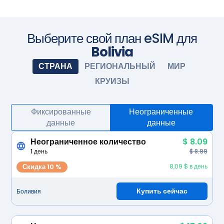
Приобретите тарифный план перед поездкой и
установите eSIM. Когда приедете, включите eSIM, и она
активируется автоматически. Наслаждайтесь
бесшовным подключением.
Сфотографируйте камерой
Выберите свой план eSIM для
Bolivia
СТРАНА
РЕГИОНАЛЬНЫЙ
МИР
КРУИЗЫ
Фиксированные
Неограниченные
данные
данные
Неограниченное количество
$ 8.09
1 день
$ 8.99
Скидка 10 %
8,09 $ в день
Купить сейчас
Боливия