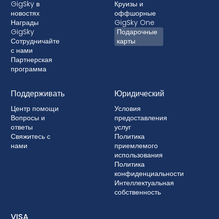
GigSky в
Круизы и
новостях
оффшорные
Награды
GigSky One
GigSky
Подарочные
Сотрудничайте
карты
с нами
Партнерская
программа
Поддерживать
Юридический
Центр помощи
Условия
Вопросы и
предоставления
ответы
услуг
Свяжитесь с
Политика
нами
приемлемого
использования
Политика
конфиденциальности
Интеллектуальная
собственность
VISA