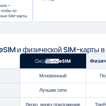
чала
—
 чтобы по
тные SIM-карты.
eSIM и физической SIM-карты 
Физич
eSIM
Мгновенный
По
Лучшие сети
Легко, через приложение
Треб