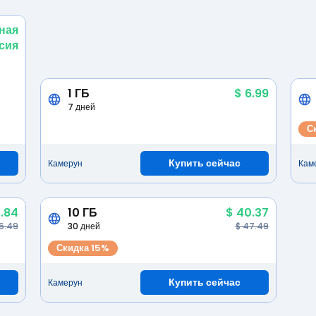
ная
сия
1 ГБ
$ 6.99
7 дней
С
Купить сейчас
Камерун
Кам
.84
10 ГБ
$ 40.37
6.49
30 дней
$ 47.49
Скидка 15%
Купить сейчас
Камерун