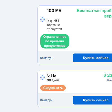
100 МБ
Бесплатная проб
вер
7 дней |
Карта не
требуется
Ограниченное
по времени
предложение
Купить сейчас
Камерун
5 ГБ
$ 23
30 дней
$ 2
Скидка 10 %
Купить сейчас
Камерун