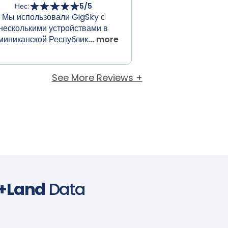
Нес
:
5
/5
Мы использовали GigSky с
несколькими устройствами в
миниканской Республик
... more
See More Reviews +
e+Land
Data