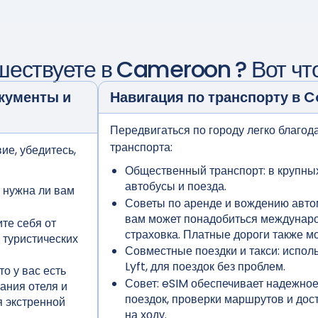
шествуете в
Cameroon
? Вот чт
кументы и
Навигация по транспорту в
C
Передвигаться по городу легко благо
транспорта:
ие, убедитесь,
Общественный транспорт:
в крупны
автобусы и поезда.
 нужна ли вам
Советы по аренде и вождению авто
вам может понадобиться междунаро
те себя от
страховка. Платные дороги также мо
 туристических
Совместные поездки и такси:
исполь
Lyft, для поездок без проблем.
то у вас есть
Совет:
eSIM обеспечивает надежное
ания отеля и
поездок, проверки маршрутов и до
я экстренной
на ходу.