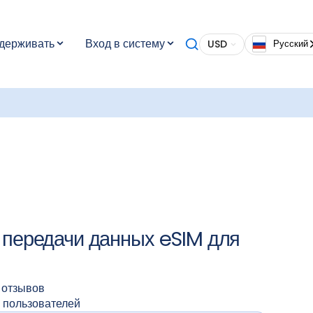
вам.
держивать
Вход в систему
USD
Русский
ли
аша
роуминг
ы с
е
 или
ежным и
е
передачи данных eSIM для
 отзывов
 пользователей