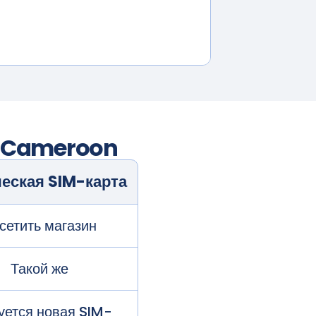
в
Cameroon
еская SIM-карта
сетить магазин
Такой же
уется новая SIM-