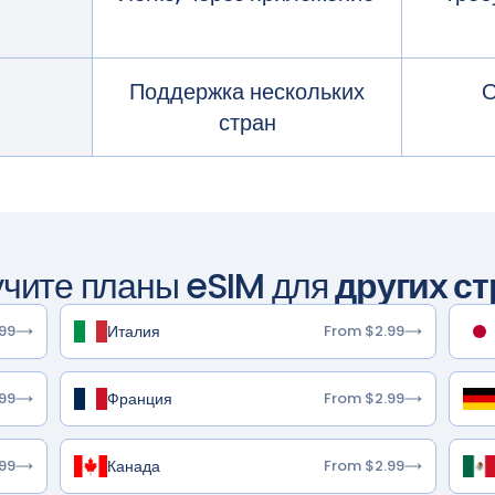
Поддержка нескольких
О
стран
учите планы eSIM для
других ст
Италия
99
From $2.99
Франция
99
From $2.99
Канада
99
From $2.99