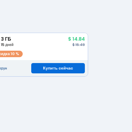
3 ГБ
$ 14.84
15 дней
$ 16.49
кидка 10 %
Купить сейчас
ерун