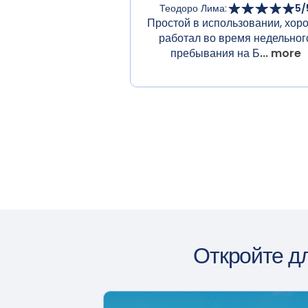
Теодоро Лима
:
5
/
Простой в использовании, хор
работал во время недельног
пребывания на Б
... more
Откройте д