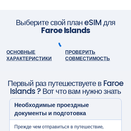
Приобретите тарифный план перед поездкой и
установите eSIM. Когда приедете, включите eSIM, и она
активируется автоматически. Наслаждайтесь
бесшовным подключением.
Сфотографируйте камерой
Выберите свой план eSIM для
Faroe Islands
ОСНОВНЫЕ
ПРОВЕРИТЬ
ХАРАКТЕРИСТИКИ
СОВМЕСТИМОСТЬ
Первый раз путешествуете в
Faroe
Islands
? Вот что вам нужно знать
Необходимые проездные
документы и подготовка
Прежде чем отправиться в путешествие,