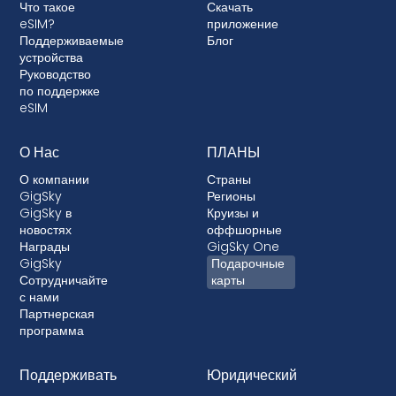
Что такое
Скачать
ваше устройство, не позволяя использовать
eSIM?
приложение
eSIM. Хотя блокировка не разрешена в
Поддерживаемые
Блог
большинстве стран, в тех случаях, когда это
устройства
Руководство
происходит, она почти всегда связана с
по поддержке
постоплатными тарифными планами, где ваше
eSIM
устройство финансируется.
О Нас
ПЛАНЫ
О компании
Страны
GigSky
Регионы
GigSky в
Круизы и
новостях
оффшорные
Награды
GigSky One
GigSky
Подарочные
Сотрудничайте
карты
с нами
Партнерская
программа
Поддерживать
Юридический