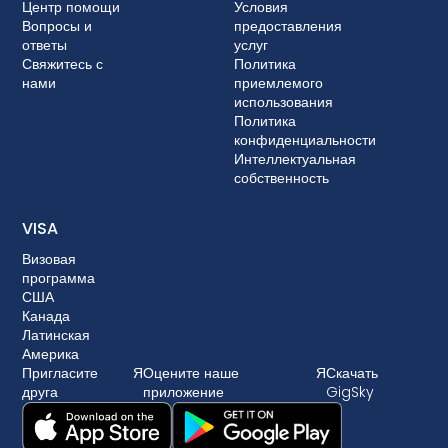
Центр помощи
Условия
Вопросы и
предоставления
ответы
услуг
Свяжитесь с
Политика
нами
приемлемого
использования
Политика
конфиденциальности
Интеллектуальная
собственность
VISA
Визовая
программа
США
Канада
Латинская
Америка
Пригласите
Я
Оцените наше
Я
Скачать
друга
приложение
GigSky