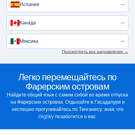
Испания
Канада
Мексика
Просмотреть все направления →
Легко перемещайтесь по
Фарерским островам
Найдите общий язык с самим собой во время отпуска
на Фарерских островах. Отдыхайте в Гасадалуре и
неспешно прогуливайтесь по Тинганесу, зная, что
GigSky позаботится о вас.