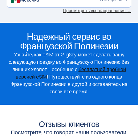
Просмотреть все направления →
Надежный сервис во
Французской Полинезии
Узнайте, как eSIM от GigSky может сделать вашу
следующую поездку во Французскую Полинезию без
лишних хлопот - особенно с
бесплатной пробной
версией eSIM
! Путешествуйте из одного конца
Французской Полинезии в другой и оставайтесь на
связи все время.
Отзывы клиентов
Посмотрите, что говорят наши пользователи.