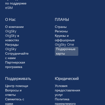
по поддержке
постоплатными тарифными планами, где ваше
eSIM
устройство финансируется.
О Нас
ПЛАНЫ
О компании
Страны
GigSky
Регионы
GigSky в
Круизы и
новостях
оффшорные
Награды
GigSky One
GigSky
Подарочные
Сотрудничайте
карты
с нами
Партнерская
программа
Поддерживать
Юридический
Центр помощи
Условия
Вопросы и
предоставления
ответы
услуг
Свяжитесь с
Политика
нами
приемлемого