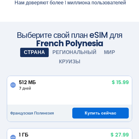
Приобретите тарифный план перед поездкой и
Нам доверяют более 1 миллиона пользователей
установите eSIM. Когда приедете, включите eSIM, и она
активируется автоматически. Наслаждайтесь
бесшовным подключением.
Сфотографируйте камерой
Выберите свой план eSIM для
French Polynesia
СТРАНА
РЕГИОНАЛЬНЫЙ
МИР
КРУИЗЫ
512 МБ
$ 15.99
7 дней
Купить сейчас
Французская Полинезия
1 ГБ
$ 27.99