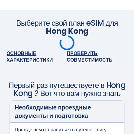
Приобретите тарифный план перед поездкой и
установите eSIM. Когда приедете, включите eSIM, и она
активируется автоматически. Наслаждайтесь
бесшовным подключением.
Сфотографируйте камерой
Выберите свой план eSIM для
Hong Kong
ОСНОВНЫЕ
ПРОВЕРИТЬ
ХАРАКТЕРИСТИКИ
СОВМЕСТИМОСТЬ
Первый раз путешествуете в
Hong
Kong
? Вот что вам нужно знать
Необходимые проездные
документы и подготовка
Прежде чем отправиться в путешествие,