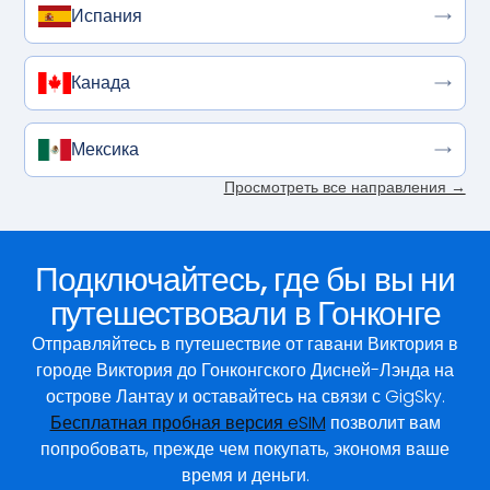
Испания
Канада
Мексика
Просмотреть все направления →
Подключайтесь, где бы вы ни
путешествовали в Гонконге
Отправляйтесь в путешествие от гавани Виктория в
городе Виктория до Гонконгского Дисней-Лэнда на
острове Лантау и оставайтесь на связи с GigSky.
Бесплатная пробная версия eSIM
позволит вам
попробовать, прежде чем покупать, экономя ваше
время и деньги.