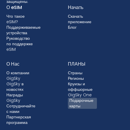
защищены.
выбирать тарифный план с eSIM. Некоторые
О eSIM
Начать
операторы связи также могут заблокировать
Что такое
Скачать
ваше устройство, не позволяя использовать
eSIM?
приложение
eSIM. Хотя блокировка не разрешена в
Поддерживаемые
Блог
большинстве стран, в тех случаях, когда это
устройства
Руководство
происходит, она почти всегда связана с
по поддержке
постоплатными тарифными планами, где ваше
eSIM
устройство финансируется.
О Нас
ПЛАНЫ
О компании
Страны
GigSky
Регионы
GigSky в
Круизы и
новостях
оффшорные
Награды
GigSky One
GigSky
Подарочные
Сотрудничайте
карты
с нами
Партнерская
программа