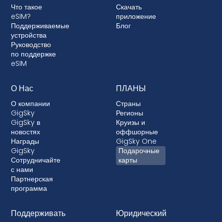
Что такое
Скачать
ваше устройство, не позволяя использовать
eSIM?
приложение
eSIM. Хотя блокировка не разрешена в
Поддерживаемые
Блог
большинстве стран, в тех случаях, когда это
устройства
Руководство
происходит, она почти всегда связана с
по поддержке
постоплатными тарифными планами, где ваше
eSIM
устройство финансируется.
О Нас
ПЛАНЫ
О компании
Страны
GigSky
Регионы
GigSky в
Круизы и
новостях
оффшорные
Награды
GigSky One
GigSky
Подарочные
Сотрудничайте
карты
с нами
Партнерская
программа
Поддерживать
Юридический