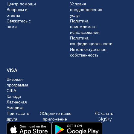
Центр помощи
Условия
Вопросы и
предоставления
ответы
услуг
Свяжитесь с
Политика
нами
приемлемого
использования
Политика
конфиденциальности
Интеллектуальная
собственность
VISA
Визовая
программа
США
Канада
Латинская
Америка
Пригласите
Я
Оцените наше
Я
Скачать
друга
приложение
GigSky