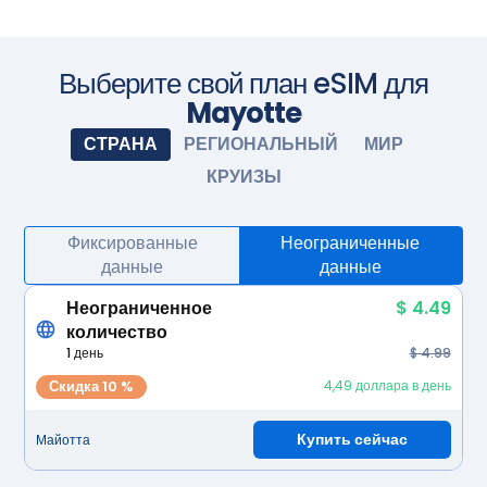
Приобретите тарифный план перед поездкой и
установите eSIM. Когда приедете, включите eSIM, и она
активируется автоматически. Наслаждайтесь
бесшовным подключением.
Сфотографируйте камерой
Выберите свой план eSIM для
Mayotte
СТРАНА
РЕГИОНАЛЬНЫЙ
МИР
КРУИЗЫ
Фиксированные
Неограниченные
данные
данные
Неограниченное
$ 4.49
количество
1 день
$ 4.99
Скидка 10 %
4,49 доллара в день
Купить сейчас
Майотта