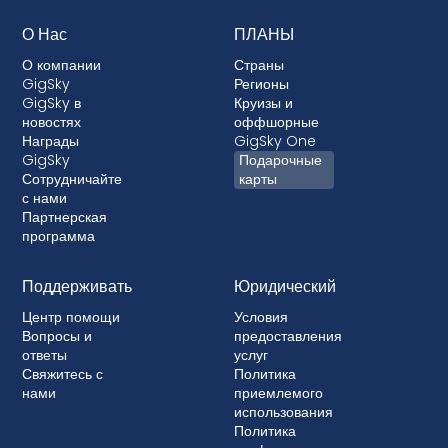
О Нас
ПЛАНЫ
О компании
Страны
GigSky
Регионы
GigSky в
Круизы и
новостях
оффшорные
Награды
GigSky One
GigSky
Подарочные
Сотрудничайте
карты
с нами
Партнерская
программа
Поддерживать
Юридический
Центр помощи
Условия
Вопросы и
предоставления
ответы
услуг
Свяжитесь с
Политика
нами
приемлемого
использования
Политика