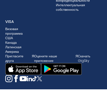
конфиденциальности
Интеллектуальная
собственность
VISA
Визовая
программа
США
Канада
Латинская
Америка
Пригласите
Я
Оцените наше
Я
Скачать
друга
приложение
GigSky