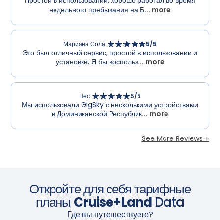
Простой в использовании, хорошо работал во время
недельного пребывания на Б
... more
Мариана Сола
:
5
/5
Это был отличный сервис, простой в использовании и
установке. Я бы воспольз
... more
Нес
:
5
/5
Мы использовали GigSky с несколькими устройствами
в Доминиканской Республик
... more
See More Reviews +
Откройте для себя тарифные
планы
Cruise+Land
Data
Где вы путешествуете?