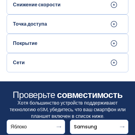
Снижение скорости
Точка доступа
Покрытие
Сети
Проверьте
совместимость
Хотя большинство устройств поддерживают
технологию eSIM, убедитесь, что ваш смартфон или
планшет включен в список ниже.
Яблоко
Samsung
Ваше устройство поддерживает eSIM, если вы видите
Google Pixel поддерживает eSIM, если вы видите