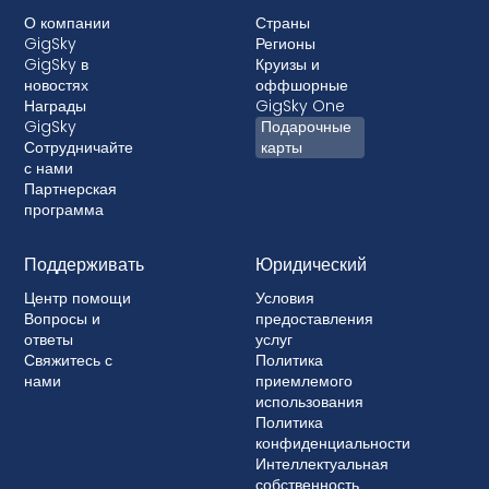
О компании
Страны
GigSky
Регионы
GigSky в
Круизы и
новостях
оффшорные
Награды
GigSky One
GigSky
Подарочные
Сотрудничайте
карты
с нами
Партнерская
программа
Поддерживать
Юридический
Центр помощи
Условия
Вопросы и
предоставления
ответы
услуг
Свяжитесь с
Политика
нами
приемлемого
использования
Политика
конфиденциальности
Интеллектуальная
собственность