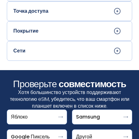
Точка доступа
Покрытие
Сети
Проверьте
совместимость
Хотя большинство устройств поддерживают
технологию eSIM, убедитесь, что ваш смартфон или
планшет включен в список ниже.
Яблоко
Samsung
Ваше устройство поддерживает eSIM, если вы видите
Google Pixel поддерживает eSIM, если вы видите
«Добавить eSIM» в
опцию "Загрузить SIM-карту?". после нажатия
разделе «Настройки» >
DOOGEE V30 Support ESIM
iPhone
«Подключения» > «Диспетчер SIM-карт»
Настройки > Сеть и интернет > SIMs +.
Fairphone 4
Google Пиксель
Другой