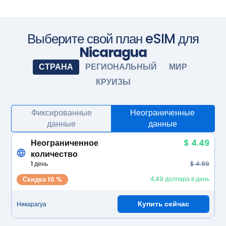
Приобретите тарифный план перед поездкой и
установите eSIM. Когда приедете, включите eSIM, и она
активируется автоматически. Наслаждайтесь
бесшовным подключением.
Сфотографируйте камерой
Выберите свой план eSIM для
Nicaragua
СТРАНА
РЕГИОНАЛЬНЫЙ
МИР
КРУИЗЫ
Фиксированные
Неограниченные
данные
данные
Неограниченное
$ 4.49
количество
1 день
$ 4.99
Скидка 10 %
4,49 доллара в день
Купить сейчас
Никарагуа