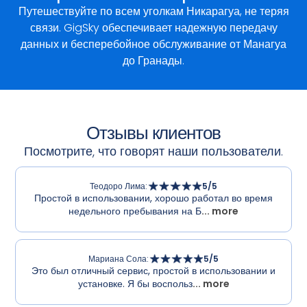
Путешествуйте по всем уголкам Никарагуа, не теряя
связи. GigSky обеспечивает надежную передачу
данных и бесперебойное обслуживание от Манагуа
до Гранады.
Отзывы клиентов
Посмотрите, что говорят наши пользователи.
Теодоро Лима
:
5
/5
Простой в использовании, хорошо работал во время
недельного пребывания на Б
... more
Мариана Сола
:
5
/5
Это был отличный сервис, простой в использовании и
установке. Я бы воспольз
... more