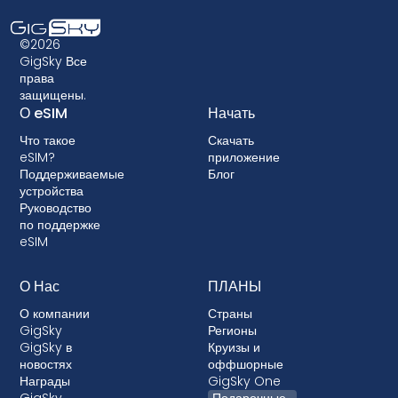
совместимо с ней. Кроме того, некоторые
старые устройства могут не поддерживать
©2026
технологию eSIM, поэтому очень важно
GigSky Все
права
проверить совместимость, прежде чем
защищены.
выбирать тарифный план с eSIM. Некоторые
О eSIM
Начать
операторы связи также могут заблокировать
Что такое
Скачать
ваше устройство, не позволяя использовать
eSIM?
приложение
eSIM. Хотя блокировка не разрешена в
Поддерживаемые
Блог
большинстве стран, в тех случаях, когда это
устройства
Руководство
происходит, она почти всегда связана с
по поддержке
постоплатными тарифными планами, где ваше
eSIM
устройство финансируется.
О Нас
ПЛАНЫ
О компании
Страны
GigSky
Регионы
GigSky в
Круизы и
новостях
оффшорные
Награды
GigSky One
GigSky
Подарочные