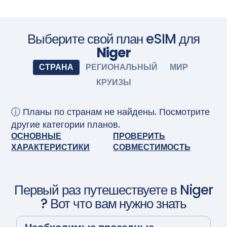
Приобретите тарифный план перед поездкой и
установите eSIM. Когда приедете, включите eSIM, и она
активируется автоматически. Наслаждайтесь
бесшовным подключением.
Сфотографируйте камерой
Выберите свой план eSIM для
Niger
СТРАНА
РЕГИОНАЛЬНЫЙ
МИР
КРУИЗЫ
ⓘ Планы по странам не найдены. Посмотрите
другие категории планов.
ОСНОВНЫЕ
ПРОВЕРИТЬ
ХАРАКТЕРИСТИКИ
СОВМЕСТИМОСТЬ
Первый раз путешествуете в
Niger
? Вот что вам нужно знать