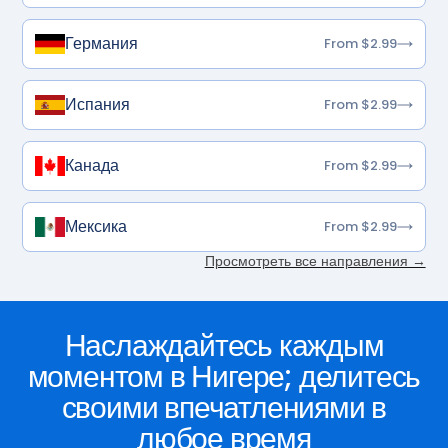
Германия
From $2.99
Испания
From $2.99
Канада
From $2.99
Мексика
From $2.99
Просмотреть все направления →
Наслаждайтесь каждым
моментом в Нигере; делитесь
своими впечатлениями в
любое время