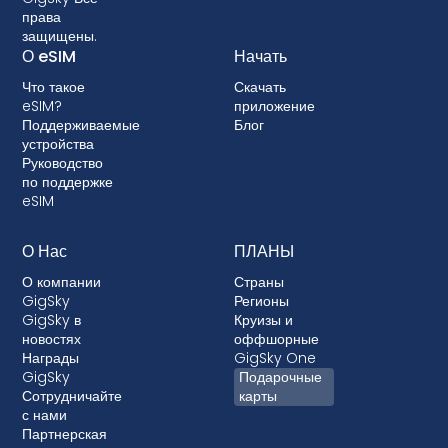
права
проверить совместимость, прежде чем
защищены.
выбирать тарифный план с eSIM. Некоторые
О eSIM
Начать
операторы связи также могут заблокировать
Что такое
Скачать
ваше устройство, не позволяя использовать
eSIM?
приложение
eSIM. Хотя блокировка не разрешена в
Поддерживаемые
Блог
большинстве стран, в тех случаях, когда это
устройства
Руководство
происходит, она почти всегда связана с
по поддержке
постоплатными тарифными планами, где ваше
eSIM
устройство финансируется.
О Нас
ПЛАНЫ
О компании
Страны
GigSky
Регионы
GigSky в
Круизы и
новостях
оффшорные
Награды
GigSky One
GigSky
Подарочные
Сотрудничайте
карты
с нами
Партнерская