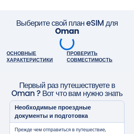
Приобретите тарифный план перед поездкой и
установите eSIM. Когда приедете, включите eSIM, и она
активируется автоматически. Наслаждайтесь
бесшовным подключением.
Сфотографируйте камерой
Выберите свой план eSIM для
Oman
ОСНОВНЫЕ
ПРОВЕРИТЬ
ХАРАКТЕРИСТИКИ
СОВМЕСТИМОСТЬ
Первый раз путешествуете в
Oman
? Вот что вам нужно знать
Необходимые проездные
документы и подготовка
Прежде чем отправиться в путешествие,