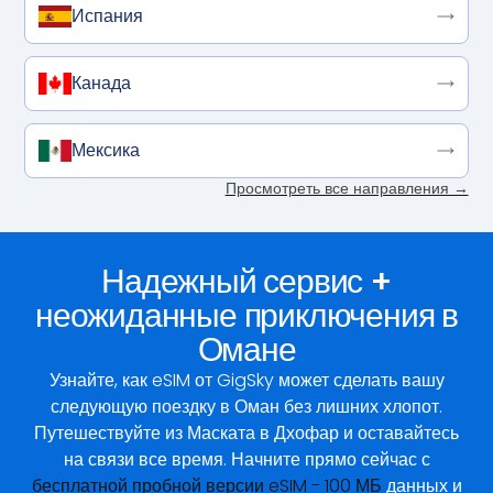
Испания
Канада
Мексика
Просмотреть все направления →
Надежный сервис +
неожиданные приключения в
Омане
Узнайте, как eSIM от GigSky может сделать вашу
следующую поездку в Оман без лишних хлопот.
Путешествуйте из Маската в Дхофар и оставайтесь
на связи все время. Начните прямо сейчас с
бесплатной пробной версии eSIM - 100 МБ
данных и