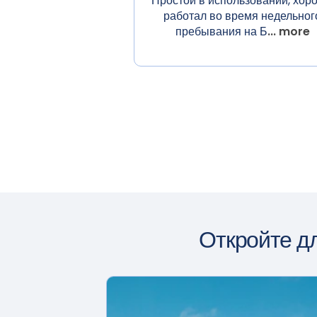
Простой в использовании, хор
работал во время недельног
пребывания на Б
... more
Откройте д