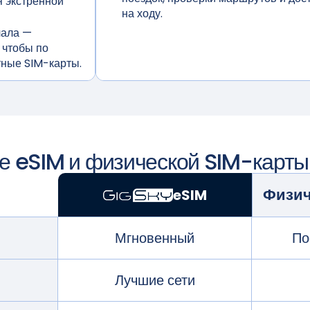
я экстренной
на ходу.
чала
—
 чтобы по
тные SIM-карты.
е eSIM и физической SIM-карты
Физич
eSIM
Мгновенный
По
Лучшие сети