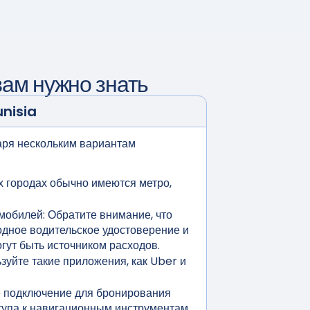
вам нужно знать
unisia
даря нескольким вариантам
х городах обычно имеются метро,
мобилей:
Обратите внимание, что
дное водительское удостоверение и
гут быть источником расходов.
зуйте такие приложения, как Uber и
 подключение для бронирования
ступа к навигационным инструментам