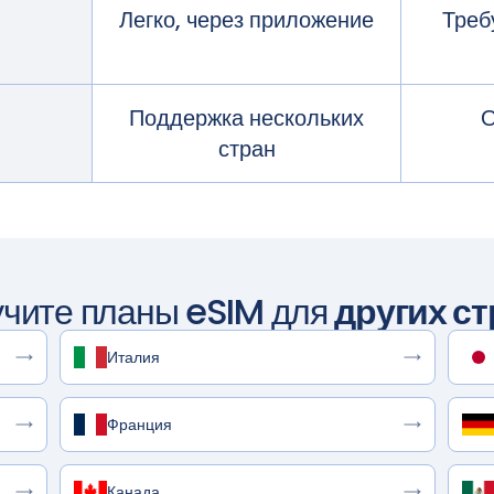
Легко, через приложение
Треб
Поддержка нескольких
О
стран
учите планы eSIM для
других ст
Италия
Франция
Канада