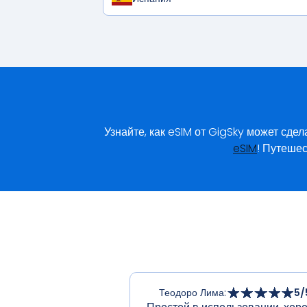
Узнайте, как eSIM от GigSky может сде
eSIM
! Путешес
Теодоро Лима
:
5
/