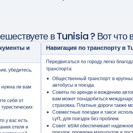
тешествуете в
Tunisia
? Вот что 
кументы и
Навигация по транспорту в
T
Передвигаться по городу легко благо
транспорта:
ие, убедитесь,
Общественный транспорт:
в крупны
автобусы и поезда.
 нужна ли вам
Советы по аренде и вождению авто
вам может понадобиться междунаро
те себя от
страховка. Платные дороги также мо
 туристических
Совместные поездки и такси:
исполь
Lyft, для поездок без проблем.
то у вас есть
Совет:
eSIM обеспечивает надежное
ания отеля и
поездок, проверки маршрутов и до