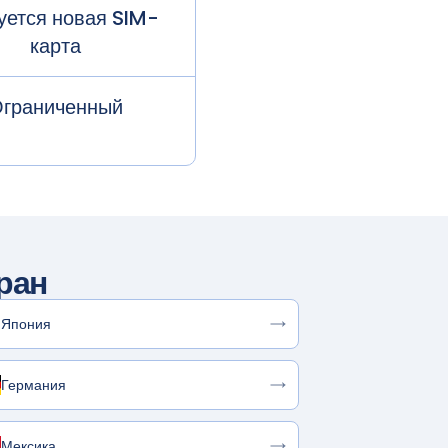
уется новая SIM-
карта
граниченный
ран
Япония
Германия
Мексика