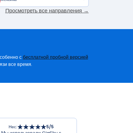
Просмотреть все направления →
особенно с
бесплатной пробной версией
язи все время.
Нес
:
5
/5