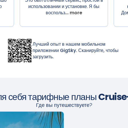
ошо
Это был отличный сервис, простой в
о
использовании и установке. Я бы
воспольз
... more
До
Лучший опыт в нашем мобильном
приложении GigSky. Сканируйте, чтобы
загрузить.
ля себя тарифные планы
Cruis
Где вы путешествуете?