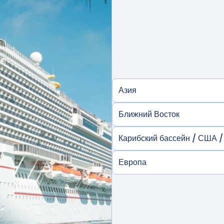
Азия
Ближний Восток
Карибский бассейн / США /
Европа