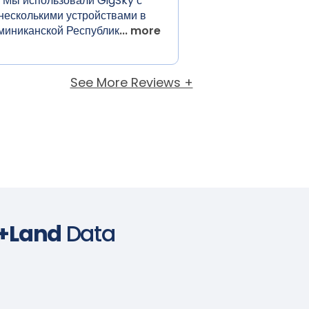
Мы использовали GigSky с
несколькими устройствами в
миниканской Республик
... more
See More Reviews +
e+Land
Data