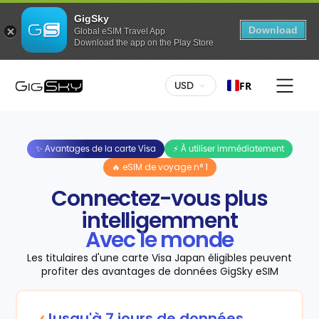
GigSky
Download
Global eSIM Travel App
Download the app on the Play Store
USD
FR
✨ Avantages de la carte Visa
⚡ À utiliser immédiatement
🔥 eSIM de voyage n° 1
Connectez-vous plus
intelligemment
Avec le monde
Les titulaires d'une carte Visa Japan éligibles peuvent
profiter des avantages de données GigSky eSIM
Jusqu'à 7 jours de données