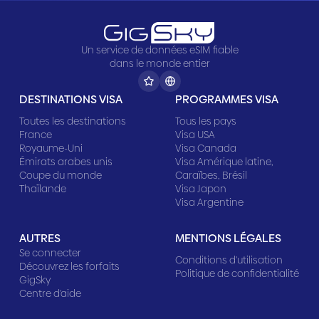
Un service de données eSIM fiable
dans le monde entier
DESTINATIONS VISA
PROGRAMMES VISA
Toutes les destinations
Tous les pays
France
Visa USA
Royaume-Uni
Visa Canada
Émirats arabes unis
Visa Amérique latine,
Coupe du monde
Caraïbes, Brésil
Thaïlande
Visa Japon
Visa Argentine
AUTRES
MENTIONS LÉGALES
Se connecter
Conditions d'utilisation
Découvrez les forfaits
Politique de confidentialité
GigSky
Centre d'aide