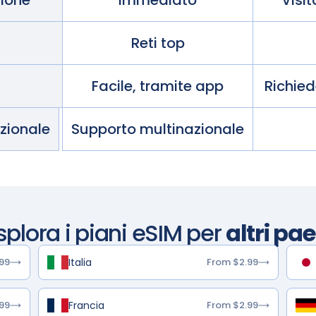
zione
Immediato
Visi
Reti top
Facile, tramite app
Richie
azionale
Supporto multinazionale
splora i piani eSIM per
altri pae
Italia
99
From $2.99
Francia
99
From $2.99