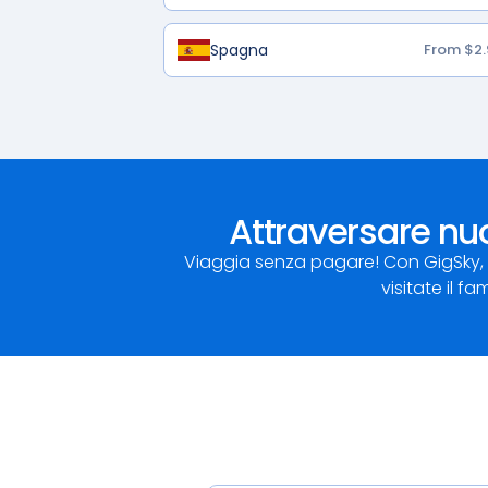
Spagna
From $2.
Attraversare nuo
Viaggia senza pagare! Con GigSky, p
visitate il 