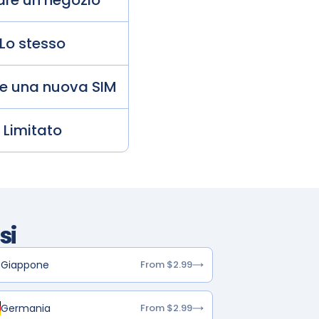
tare un negozio
Lo stesso
de una nuova SIM
Limitato
si
Giappone
From $2.99
Germania
From $2.99