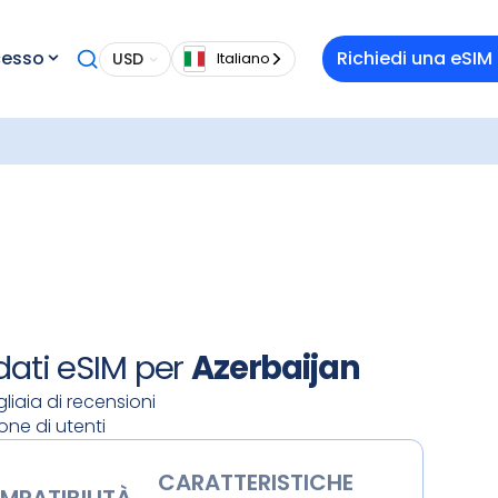
a
cesso
Richiedi una eSIM
USD
Italiano
 ai
jan
 l'app
QR. Una
e e
istate il
rrivate,
 dati eSIM per
Azerbaijan
liaia di recensioni
ione di utenti
CARATTERISTICHE