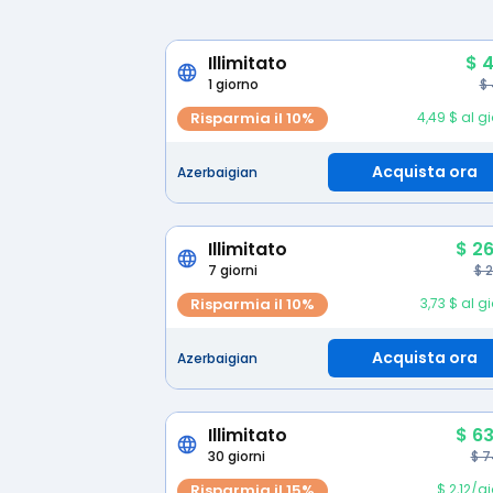
Illimitato
$ 4
1 giorno
$
Risparmia il 10%
4,49 $ al g
Acquista ora
Azerbaigian
Illimitato
$ 26
7 giorni
$ 
Risparmia il 10%
3,73 $ al g
Acquista ora
Azerbaigian
Illimitato
$ 63
30 giorni
$ 7
Risparmia il 15%
$ 2,12/g