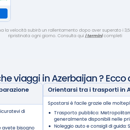
, ma la velocità subirà un rallentamento dopo aver superato i 3,
ripristinata ogni giorno. Consulta qui
i termini
completi
che viaggi in
Azerbaijan
? Ecco 
eparazione
Orientarsi tra i trasporti in
Spostarsi è facile grazie alle moltepl
icuratevi di
Trasporto pubblico:
Metropolitan
generalmente disponibili nelle prin
Noleggio auto e consigli di guida:
S
e avete bisogno