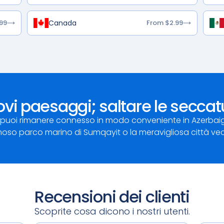
Canada
99
From $2.99
vi paesaggi; saltare le seccat
uoi rimanere connesso in modo conveniente in Azerbaigian.
famoso parco marino di Sumqayit o la meravigliosa città vec
Recensioni dei clienti
Scoprite cosa dicono i nostri utenti.