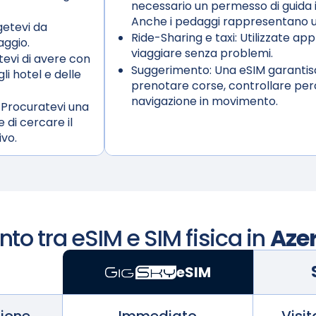
necessario un permesso di guida i
Anche i pedaggi rappresentano u
etevi da
Ride-Sharing e taxi:
Utilizzate app
aggio.
viaggiare senza problemi.
tevi di avere con
Suggerimento:
Una eSIM garantisc
li hotel e delle
prenotare corse, controllare perc
navigazione in movimento.
 Procuratevi una
 di cercare il
ivo.
to tra eSIM e SIM fisica in
Aze
eSIM