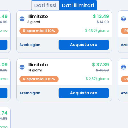
Dati fissi
Dati illimitati
.49
Illimitato
$ 13.49
 4.99
3 giorni
$ 14.99
iorno
Risparmia il 10%
$ 4,50/giorno
R
Acquista ora
Azerbaigian
Aze
.09
Illimitato
$ 37.39
28.99
14 giorni
$ 43.99
iorno
Risparmia il 15%
$ 2,67/giorno
R
Acquista ora
Azerbaigian
Aze
.74
4.99
iorno