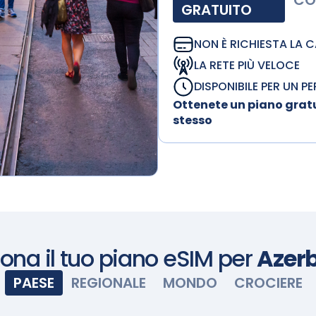
CO
GRATUITO
NON È RICHIESTA LA 
LA RETE PIÙ VELOCE
DISPONIBILE PER UN P
Ottenete un piano gratu
stesso
iona il tuo piano eSIM per
Azer
PAESE
REGIONALE
MONDO
CROCIERE