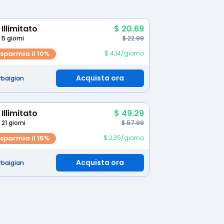
Illimitato
$ 20.69
5 giorni
$ 22.99
isparmia il 10%
$ 4,14/giorno
Acquista ora
rbaigian
Illimitato
$ 49.29
21 giorni
$ 57.99
isparmia il 15%
$ 2,35/giorno
Acquista ora
rbaigian