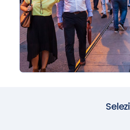
terraferma e il
mare
Selez