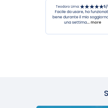
Teodoro Lima
:
5
/
Facile da usare, ha funziona
bene durante il mio soggiorno
una settima
... more
S