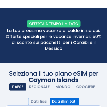
accendete la eSIM e si attiverà automaticamente.
Godetevi la connettività senza interruzioni.
OFFERTA A TEMPO LIMITATO
La tua prossima vacanza al caldo inizia qui.
Offerte speciali per le vacanze invernali: 50%
di sconto sui pacchetti per i Caraibi e il
Messico
Seleziona il tuo piano eSIM per
Cayman Islands
PAESE
REGIONALE
MONDO
CROCIERE
Dati fissi
Dati illimitati