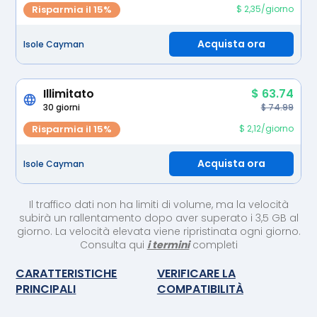
Risparmia il 15%
$ 2,35/giorno
Acquista ora
Isole Cayman
Illimitato
$ 63.74
30 giorni
$ 74.99
Risparmia il 15%
$ 2,12/giorno
Acquista ora
Isole Cayman
Il traffico dati non ha limiti di volume, ma la velocità
subirà un rallentamento dopo aver superato i 3,5 GB al
giorno. La velocità elevata viene ripristinata ogni giorno.
Consulta qui
i termini
completi
CARATTERISTICHE
VERIFICARE LA
PRINCIPALI
COMPATIBILITÀ