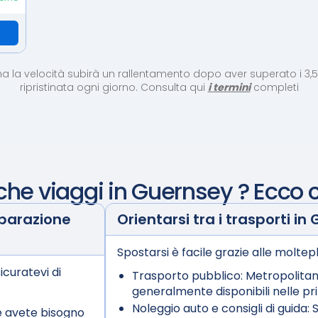
, ma la velocità subirà un rallentamento dopo aver superato i 3,
ripristinata ogni giorno. Consulta qui
i termini
completi
 che viaggi in
Guernsey
? Ecco 
eparazione
Orientarsi tra i trasporti in
Spostarsi è facile grazie alle moltepl
icuratevi di
Trasporto pubblico:
Metropolitan
generalmente disponibili nelle prin
Noleggio auto e consigli di guida:
S
e avete bisogno