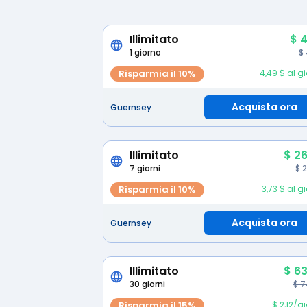
Illimitato
$ 4
1 giorno
$
Risparmia il 10%
4,49 $ al g
Acquista ora
Guernsey
Illimitato
$ 26
7 giorni
$ 
Risparmia il 10%
3,73 $ al g
Acquista ora
Guernsey
Illimitato
$ 63
30 giorni
$ 7
Risparmia il 15%
$ 2,12/g