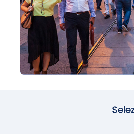
terraferma e il
mare
Selez