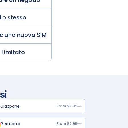
tare un negozio
Lo stesso
de una nuova SIM
Limitato
si
Giappone
From $2.99
Germania
From $2.99