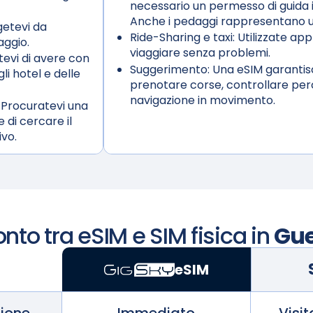
necessario un permesso di guida i
Anche i pedaggi rappresentano u
etevi da
Ride-Sharing e taxi:
Utilizzate app
aggio.
viaggiare senza problemi.
tevi di avere con
Suggerimento:
Una eSIM garantisc
li hotel e delle
prenotare corse, controllare perc
navigazione in movimento.
 Procuratevi una
 di cercare il
ivo.
nto tra eSIM e SIM fisica in
Gue
eSIM