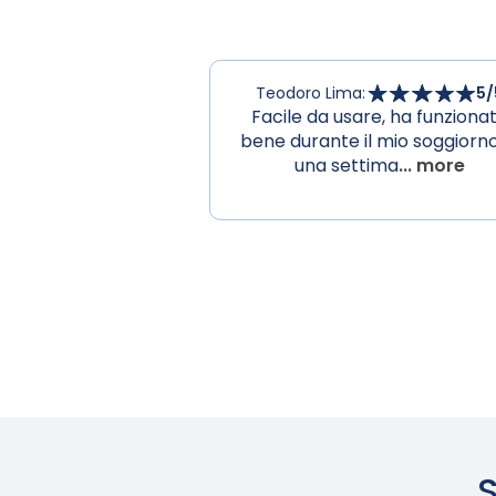
Teodoro Lima
:
5
/
Facile da usare, ha funziona
bene durante il mio soggiorno
una settima
... more
S