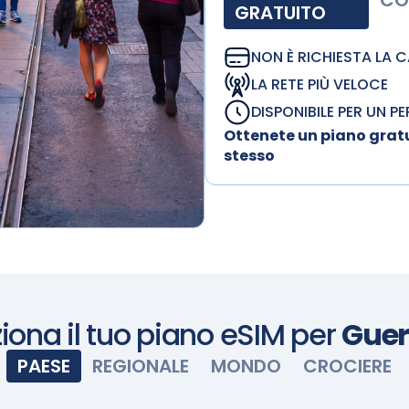
CO
GRATUITO
NON È RICHIESTA LA 
LA RETE PIÙ VELOCE
DISPONIBILE PER UN P
Ottenete un piano gratu
stesso
iona il tuo piano eSIM per
Gue
PAESE
REGIONALE
MONDO
CROCIERE