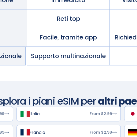
zione
Immediato
Visi
Reti top
Facile, tramite app
Richie
azionale
Supporto multinazionale
splora i piani eSIM per
altri pae
Italia
99
From $2.99
Francia
99
From $2.99