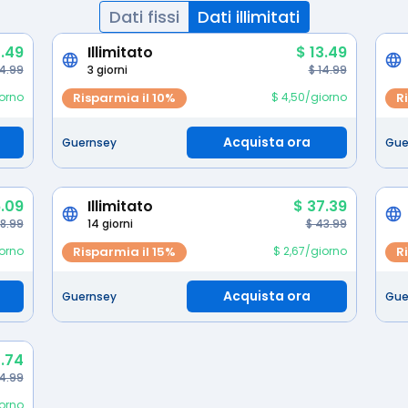
Dati fissi
Dati illimitati
.49
Illimitato
$ 13.49
 4.99
3 giorni
$ 14.99
iorno
Risparmia il 10%
$ 4,50/giorno
R
Acquista ora
Guernsey
Gue
.09
Illimitato
$ 37.39
28.99
14 giorni
$ 43.99
iorno
Risparmia il 15%
$ 2,67/giorno
R
Acquista ora
Guernsey
Gue
.74
4.99
iorno