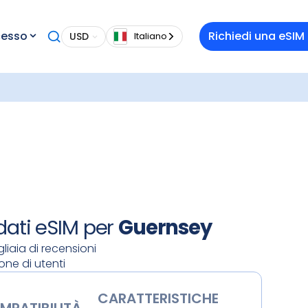
a
cesso
Richiedi una eSIM
USD
Italiano
ai costi
ni
 l'app
QR. Una
e e
istate il
rrivate,
 dati eSIM per
Guernsey
liaia di recensioni
ione di utenti
CARATTERISTICHE