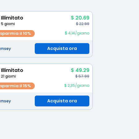
Illimitato
$ 20.69
5 giorni
$ 22.99
isparmia il 10%
$ 4,14/giorno
Acquista ora
rnsey
Illimitato
$ 49.29
21 giorni
$ 57.99
isparmia il 15%
$ 2,35/giorno
Acquista ora
rnsey