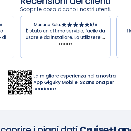
Recensioni dei clienti
Scoprite cosa dicono i nostri utenti.
5
Mariana Sola
:
5
/5
to
È stato un ottimo servizio, facile da
H
 di
usare e da installare. Lo utilizzerei
...
more
La migliore esperienza nella nostra
App GigSky Mobile. Scansiona per
scaricare.
coprire i piani dati
Cruise+Lan