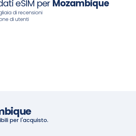
 dati eSIM per
Mozambique
liaia di recensioni
ione di utenti
mbique
i per l'acquisto.