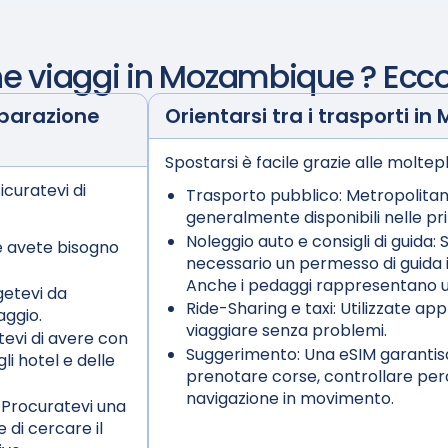
he viaggi in
Mozambique
? Ecco
eparazione
Orientarsi tra i trasporti in
Spostarsi è facile grazie alle moltepl
icuratevi di
Trasporto pubblico:
Metropolitan
generalmente disponibili nelle prin
Noleggio auto e consigli di guida:
S
e avete bisogno
necessario un permesso di guida i
Anche i pedaggi rappresentano u
etevi da
Ride-Sharing e taxi:
Utilizzate app
aggio.
viaggiare senza problemi.
tevi di avere con
Suggerimento:
Una eSIM garantisc
li hotel e delle
prenotare corse, controllare perc
navigazione in movimento.
 Procuratevi una
 di cercare il