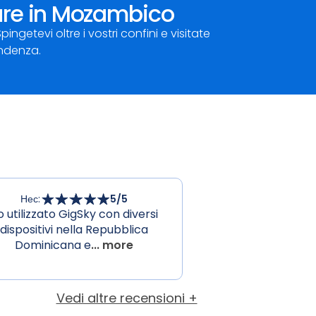
ture in Mozambico
etevi oltre i vostri confini e visitate
endenza.
Нес
:
5
/5
o utilizzato GigSky con diversi
dispositivi nella Repubblica
Dominicana e
... more
Vedi altre recensioni +