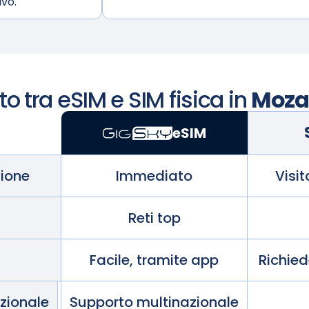
ivo.
o tra eSIM e SIM fisica in
Moza
eSIM
zione
Immediato
Visi
Reti top
Facile, tramite app
Richie
azionale
Supporto multinazionale