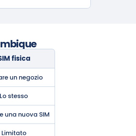
mbique
SIM fisica
tare un negozio
Lo stesso
de una nuova SIM
Limitato