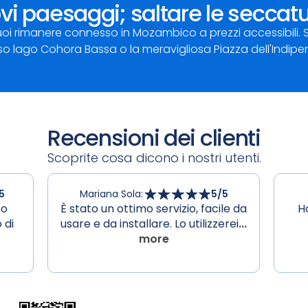
vi paesaggi; saltare le secca
 rimanere connesso in Mozambico a prezzi accessibili. Sping
so lago Cohora Bassa o la meravigliosa Piazza dell'Indip
Recensioni dei clienti
Scoprite cosa dicono i nostri utenti.
5
Mariana Sola
:
5
/5
to
È stato un ottimo servizio, facile da
H
 di
usare e da installare. Lo utilizzerei
...
more