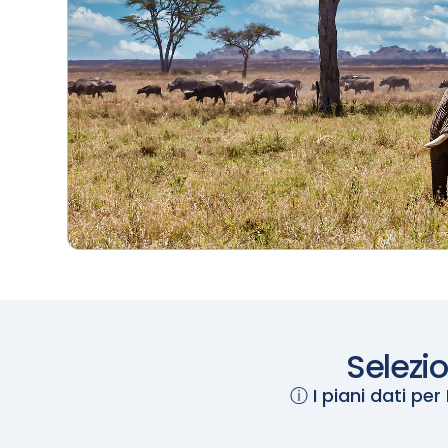
terraferma e il
mare
Selezio
ⓘ I piani dati per