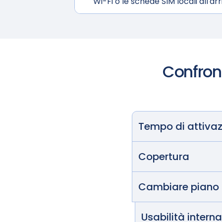
Wi-Fi o le schede SIM locali all'arr
Confront
Tempo di attiva
Copertura
Cambiare piano
Usabilità intern