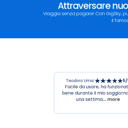
Attraversare nuo
Viaggia senza pagare! Con GigSky, puoi
il famo
Teodoro Lima
:
5
/
Facile da usare, ha funziona
bene durante il mio soggiorno
una settima
... more