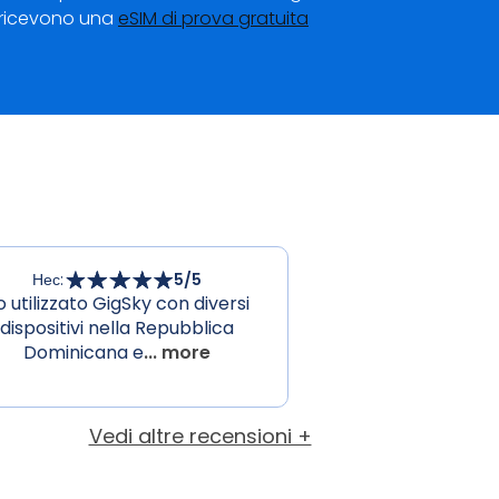
ti ricevono una
eSIM di prova gratuita
Нес
:
5
/5
o utilizzato GigSky con diversi
dispositivi nella Repubblica
Dominicana e
... more
Vedi altre recensioni +