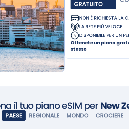
CO
GRATUITO
NON È RICHIESTA LA 
LA RETE PIÙ VELOCE
DISPONIBILE PER UN P
Ottenete un piano gratu
stesso
ona il tuo piano eSIM per
New Z
PAESE
REGIONALE
MONDO
CROCIERE