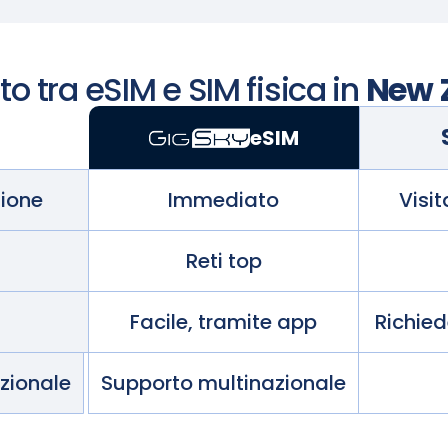
o tra eSIM e SIM fisica in
New 
eSIM
zione
Immediato
Visi
Reti top
Facile, tramite app
Richie
azionale
Supporto multinazionale