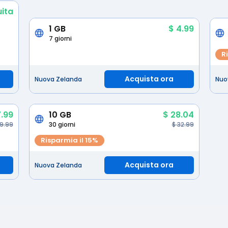
ita
1 GB
$ 4.99
7 giorni
R
Acquista ora
Nuova Zelanda
Nuo
7.99
10 GB
$ 28.04
19.99
30 giorni
$ 32.99
Risparmia il 15%
Acquista ora
Nuova Zelanda