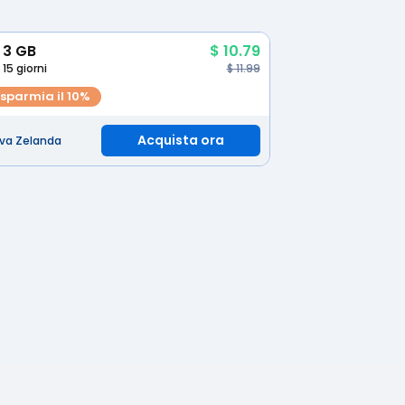
3 GB
$ 10.79
15 giorni
$ 11.99
isparmia il 10%
Acquista ora
va Zelanda