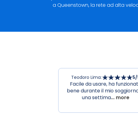
a Queenstown, la rete ad alta veloci
Teodoro Lima
:
5
/
Facile da usare, ha funziona
bene durante il mio soggiorno
una settima
... more