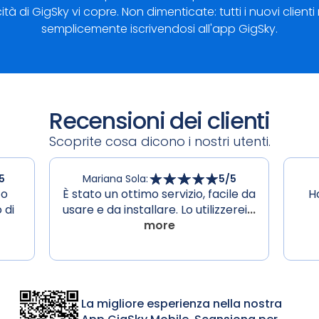
tà di GigSky vi copre. Non dimenticate: tutti i nuovi clien
semplicemente iscrivendosi all'app GigSky.
Recensioni dei clienti
Scoprite cosa dicono i nostri utenti.
5
Mariana Sola
:
5
/5
to
È stato un ottimo servizio, facile da
H
 di
usare e da installare. Lo utilizzerei
...
more
La migliore esperienza nella nostra