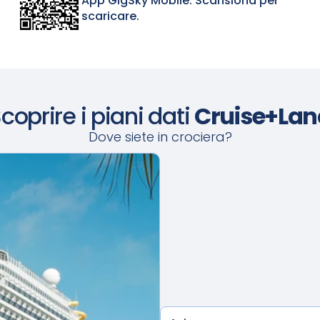
App GigSky Mobile. Scansiona per
scaricare.
coprire i piani dati
Cruise+Lan
Dove siete in crociera?