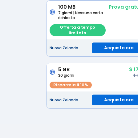
100 MB
Prova gratu
7 giorni | Nessuna carta
richiesta
Offerta a tempo
limitato
Acquista ora
Nuova Zelanda
5 GB
$ 1
30 giorni
$ 
Risparmia il 10%
Acquista ora
Nuova Zelanda