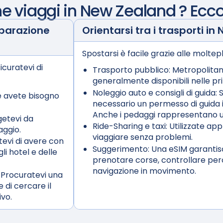
he viaggi in
New Zealand
? Ecco
eparazione
Orientarsi tra i trasporti in
Spostarsi è facile grazie alle moltepl
icuratevi di
Trasporto pubblico:
Metropolitan
generalmente disponibili nelle prin
Noleggio auto e consigli di guida:
S
e avete bisogno
necessario un permesso di guida i
Anche i pedaggi rappresentano u
etevi da
Ride-Sharing e taxi:
Utilizzate app
aggio.
viaggiare senza problemi.
tevi di avere con
Suggerimento:
Una eSIM garantisc
li hotel e delle
prenotare corse, controllare perc
navigazione in movimento.
 Procuratevi una
 di cercare il
ivo.