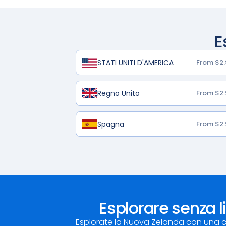
E
STATI UNITI D'AMERICA
From $2.
Regno Unito
From $2.
Spagna
From $2.
Esplorare senza l
Esplorate la Nuova Zelanda con una c