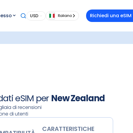
a
cesso
Richiedi una eSIM
USD
Italiano
n
New
 costi
piani
 l'app
QR. Una
e e
istate il
rrivate,
 dati eSIM per
New Zealand
liaia di recensioni
ione di utenti
CARATTERISTICHE