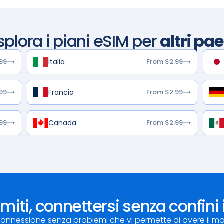
splora i piani eSIM per
altri pae
Italia
99
From $2.99
Francia
99
From $2.99
Canada
99
From $2.99
imiti, connettersi senza confin
onnessione senza problemi che vi permette di avere il m