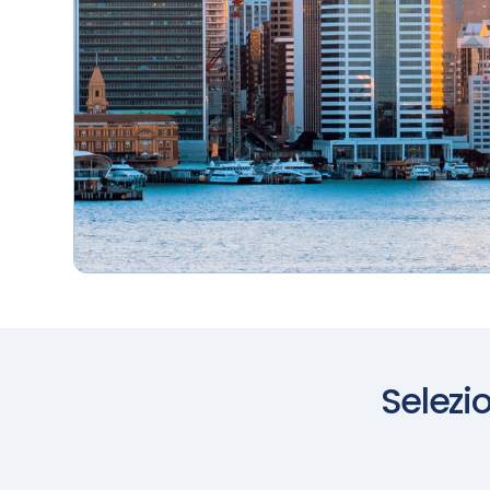
terraferma e il
mare
Selezi