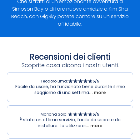
Che si tratti di un'emozionante avventura a
Simpson Bay o di fare nuove amicizie a Kim Sha
Beach, con GigSky potete contare su un servizio
affidabile.
Recensioni dei clienti
Scoprite cosa dicono i nostri utenti.
Teodoro Lima
:
5
/5
Facile da usare, ha funzionato bene durante il mio
soggiorno di una settima
... more
Mariana Sola
:
5
/5
È stato un ottimo servizio, facile da usare e da
installare. Lo utilizzerei
... more