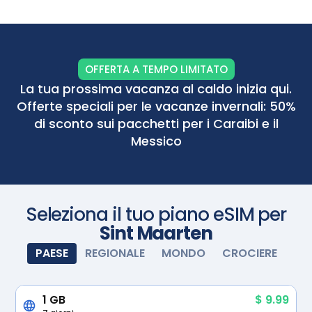
accendete la eSIM e si attiverà automaticamente.
Godetevi la connettività senza interruzioni.
OFFERTA A TEMPO LIMITATO
La tua prossima vacanza al caldo inizia qui.
Offerte speciali per le vacanze invernali: 50%
di sconto sui pacchetti per i Caraibi e il
Messico
Seleziona il tuo piano eSIM per
Sint Maarten
PAESE
REGIONALE
MONDO
CROCIERE
1 GB
$ 9.99