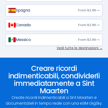
Spagna
From $2.99
Canada
From $2.99
Messico
From $2.99
Vedi tutte le destinazioni →
Creare ricordi
indimenticabili, condividerli
immediatamente a Sint
Maarten
Create ricordi indimenticabili a Sint Maarten e
documentateli in tempo reale con una eSIM GigSky.