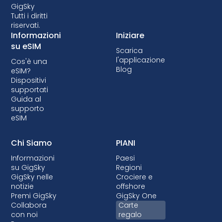
supportare la tecnologia eSIM, quindi è
GigSky
Tutti i diritti
fondamentale verificare la compatibilità
riservati.
prima di optare per un piano dati eSIM. Alcuni
Informazioni
Iniziare
operatori possono anche bloccare il
su eSIM
Scarica
dispositivo, impedendo l'uso delle eSIM.
l'applicazione
Cos'è una
Sebbene il blocco non sia consentito nella
Blog
eSIM?
maggior parte dei Paesi, quando viene
Dispositivi
effettuato, si tratta quasi sempre di piani
supportati
Guida al
postpagati in cui il dispositivo viene finanziato.
supporto
eSIM
Chi Siamo
PIANI
Informazioni
Paesi
su GigSky
Regioni
GigSky nelle
Crociere e
notizie
offshore
Premi GigSky
GigSky One
Collabora
Carte
con noi
regalo