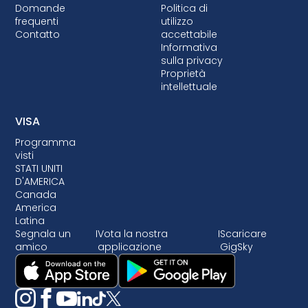
Domande
Politica di
frequenti
utilizzo
Contatto
accettabile
Informativa
sulla privacy
Proprietà
intellettuale
VISA
Programma
visti
STATI UNITI
D'AMERICA
Canada
America
Latina
Segnala un
I
Vota la nostra
I
Scaricare
amico
applicazione
GigSky