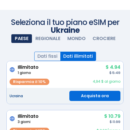
accendete la eSIM e si attiverà automaticamente.
Godetevi la connettività senza interruzioni.
Seleziona il tuo piano eSIM per
Ukraine
PAESE
REGIONALE
MONDO
CROCIERE
Dati fissi
Dati illimitati
Illimitato
$ 4.94
1 giorno
$ 5.49
Risparmia il 10%
4,94 $ al giorno
Acquista ora
Ucraina
Illimitato
$ 10.79
3 giorni
$ 11.99