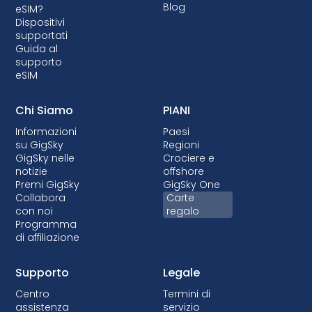
Sebbene il blocco non sia consentito nella
Blog
eSIM?
maggior parte dei Paesi, quando viene
Dispositivi
effettuato, si tratta quasi sempre di piani
supportati
Guida al
postpagati in cui il dispositivo viene finanziato.
supporto
eSIM
Chi Siamo
PIANI
Informazioni
Paesi
su GigSky
Regioni
GigSky nelle
Crociere e
notizie
offshore
Premi GigSky
GigSky One
Collabora
Carte
con noi
regalo
Programma
di affiliazione
Supporto
Legale
Centro
Termini di
assistenza
servizio