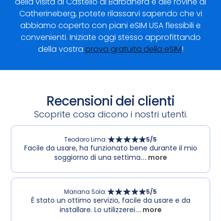
della visita al Castello di Barbanera e alle rovine di
Catherineberg, potete rilassarvi sapendo che vi
abbiamo coperto con piani eSIM USA flessibili e
convenienti. Iniziate oggi stesso approfittando
della vostra
prova gratuita della eSIM
!
Recensioni dei clienti
Scoprite cosa dicono i nostri utenti.
Teodoro Lima
:
5
/5
Facile da usare, ha funzionato bene durante il mio
soggiorno di una settima
... more
Mariana Sola
:
5
/5
È stato un ottimo servizio, facile da usare e da
installare. Lo utilizzerei
... more