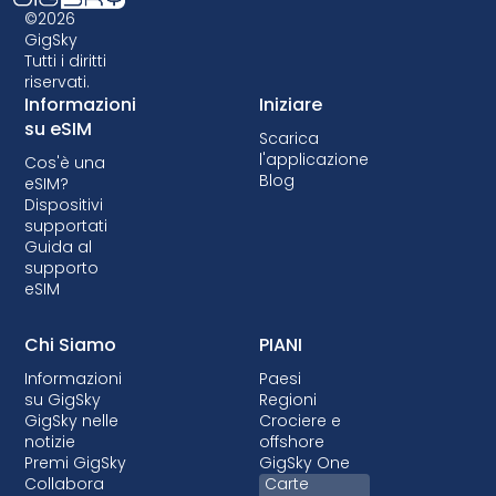
alcuni dispositivi più vecchi potrebbero non
©2026
supportare la tecnologia eSIM, quindi è
GigSky
Tutti i diritti
fondamentale verificare la compatibilità
riservati.
prima di optare per un piano dati eSIM. Alcuni
Informazioni
Iniziare
operatori possono anche bloccare il
su eSIM
Scarica
dispositivo, impedendo l'uso delle eSIM.
l'applicazione
Cos'è una
Sebbene il blocco non sia consentito nella
Blog
eSIM?
maggior parte dei Paesi, quando viene
Dispositivi
effettuato, si tratta quasi sempre di piani
supportati
Guida al
postpagati in cui il dispositivo viene finanziato.
supporto
eSIM
Chi Siamo
PIANI
Informazioni
Paesi
su GigSky
Regioni
GigSky nelle
Crociere e
notizie
offshore
Premi GigSky
GigSky One
Collabora
Carte