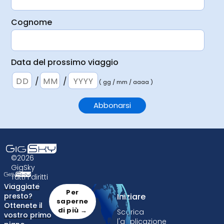
Cognome
Data del prossimo viaggio
/
/
( gg / mm / aaaa )
©2026
GigSky
Tutti i diritti
riservati.
Viaggiate
Per
Informazioni
Iniziare
presto?
saperne
Ottenete il
su eSIM
di più →
Scarica
vostro primo
l'applicazione
Cos'è una