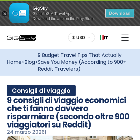
GigSky
Download
Global eSIM Travel App
Download the app on the Play Store
$ USD
IT
9 Budget Travel Tips That Actually
Home
>
Blog
>
Save You Money (According to 900+
Reddit Travelers)
Consigli di viaggio
9 consigli di viaggio economici
che ti fanno davvero
risparmiare (secondo oltre 900
viaggiatori su Reddit)
24 marzo 2026
|