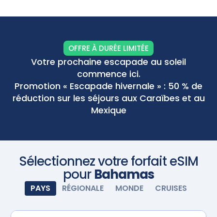
l'avance ! Achetez votre forfait de données avant
de partir en voyage et installez la carte eSIM. À votre
arrivée, allumez votre eSIM et elle s'activera
automatiquement. Profitez d'une connectivité
Scannez avec votre appareil photo
transparente.
OFFRE À DURÉE LIMITÉE
Votre prochaine escapade au soleil
commence ici.
Promotion « Escapade hivernale » : 50 % de
réduction sur les séjours aux Caraïbes et au
Mexique
Sélectionnez votre forfait eSIM
pour
Bahamas
PAYS
RÉGIONALE
MONDE
CRUISES