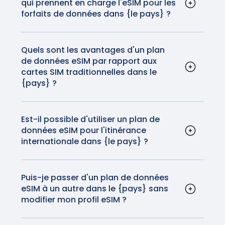
qui prennent en charge l'eSIM pour les
pouvez consulter les instructions d'activation
forfaits de données dans {le pays} ?
pour iOS et Android
ici
.
La plupart des smartphones modernes, y
compris les iPhones et la plupart des
appareils Android, prennent en charge la
Quels sont les avantages d'un plan
de données eSIM par rapport aux
technologie eSIM. En outre, certaines
cartes SIM traditionnelles dans le
tablettes et smartwatches sont également
{pays} ?
compatibles.
Les eSIM sont pratiques car elles éliminent le
besoin de cartes SIM physiques. Elles
permettent également de passer facilement
Est-il possible d'utiliser un plan de
données eSIM pour l'itinérance
d'un opérateur à l'autre sans changer de
internationale dans {le pays} ?
carte physique, ce qui les rend idéales pour
Oui, les plans de données eSIM peuvent être
les voyageurs. Plus besoin de manipuler votre
utilisés pour l'itinérance internationale dans
carte SIM ou de craindre de la perdre avant
{pays}. Les plans GigSky fourniront des
Puis-je passer d'un plan de données
de rentrer chez vous.
eSIM à un autre dans le {pays} sans
réseaux et des connexions fiables et de haute
modifier mon profil eSIM ?
qualité pour une fraction du coût du roaming
Oui, vous pouvez passer d'un plan de données
de données que votre opérateur national
eSIM à un autre en mettant à jour votre profil