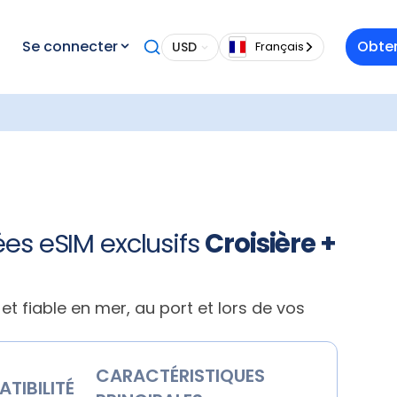
 dès
Se connecter
Obten
USD
Français
lement
navires
votre
uvel
ulent
yage.
cte
ou à
ées eSIM exclusifs
Croisière +
 soit.
age.
uvre
et fiable en mer, au port et lors de vos
e. Une
et
CARACTÉRISTIQUES
TIBILITÉ