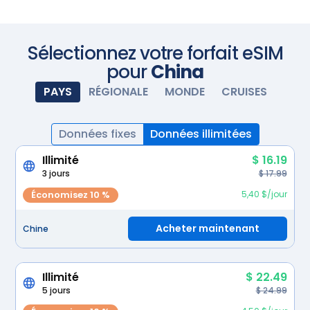
de partir en voyage et installez la carte eSIM. À votre
arrivée, allumez votre eSIM et elle s'activera
automatiquement. Profitez d'une connectivité
transparente.
Scannez avec votre appareil photo
Sélectionnez votre forfait eSIM
pour
China
PAYS
RÉGIONALE
MONDE
CRUISES
Données fixes
Données illimitées
Illimité
$ 16.19
3 jours
$ 17.99
Économisez 10 %
5,40 $/jour
Acheter maintenant
Chine
Illimité
$ 22.49
5 jours
$ 24.99