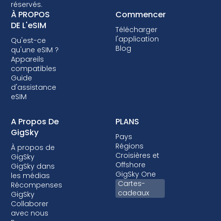
réservés.
avant d'opter pour un plan de données eSIM.
À PROPOS
Commencer
Certains opérateurs peuvent également
DE L'eSIM
Télécharger
verrouiller votre appareil, vous empêchant
l'application
Qu'est-ce
ainsi d'utiliser les eSIM. Bien que le verrouillage
Blog
qu'une eSIM ?
ne soit pas autorisé dans la plupart des pays,
Appareils
lorsqu'il l'est, c'est presque toujours dans le
compatibles
Guide
cadre d'un forfait post-payé où votre
d'assistance
appareil est financé.
eSIM
A Propos De
PLANS
GigSky
Pays
Régions
À propos de
Croisières et
GigSky
Offshore
GigSky dans
GigSky One
les médias
Cartes-
Récompenses
cadeaux
GigSky
Collaborer
avec nous