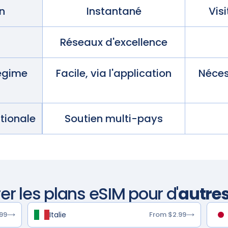
n
Instantané
Vis
Réseaux d'excellence
égime
Facile, via l'application
Néces
ationale
Soutien multi-pays
er les plans eSIM pour d'
autre
Italie
99
From $2.99