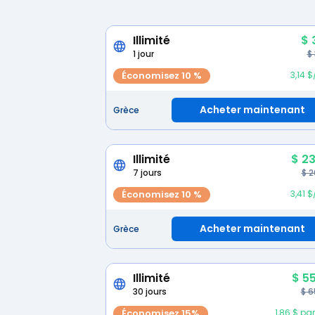
Illimité
$ 
1 jour
$
Économisez 10 %
3,14 $
Acheter maintenant
Grèce
Illimité
$ 23
7 jours
$ 2
Économisez 10 %
3,41 $
Acheter maintenant
Grèce
Illimité
$ 5
30 jours
$ 6
Économisez 15%
1,86 $ par