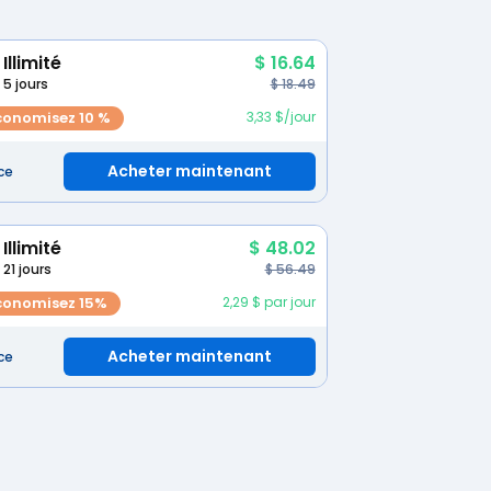
Illimité
$ 16.64
5 jours
$ 18.49
conomisez 10 %
3,33 $/jour
Acheter maintenant
ce
Illimité
$ 48.02
21 jours
$ 56.49
conomisez 15%
2,29 $ par jour
Acheter maintenant
ce