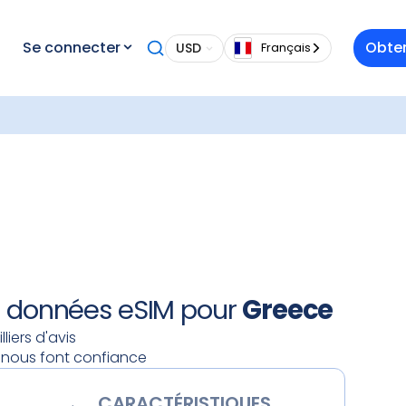
 vous
Se connecter
Obten
USD
Français
t idéal
frais
es
 Terre.
Après
hetez
a carte
de données eSIM pour
Greece
lliers d'avis
rs nous font confiance
CARACTÉRISTIQUES