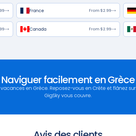
France
99
From $2.99
Canada
99
From $2.99
Naviguer facilement en Grèce
cances en Grèce. Reposez-vous en Crète et flânez sur 
GigSky vous couvre.
Avis des clients