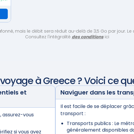
nné, mais le débit sera réduit au-delà de 3,5 Go par jour. Le d
Consultez l'intégralité
des conditions
ici
r voyage à
Greece
? Voici ce qu
tiels et
Naviguer dans les tran
Il est facile de se déplacer g
transport :
, assurez-vous
Transports publics :
Le métro,
généralement disponibles dan
rifiez si vous avez