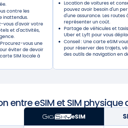
Location de voitures et conse
ée.
pouvez avoir besoin d'un per
us contre les
d'une assurance. Les route
 inattendus.
représenter un coût.
-vous d'avoir votre
Partage de véhicules et taxis
els et d'activités,
Uber et Lyft pour vous déplac
rgence.
Conseil :
Une carte eSIM vous 
Procurez-vous une
pour réserver des trajets, vér
ur éviter de devoir
des outils de navigation en 
carte SIM locale à
n entre eSIM et SIM physique
S
eSIM