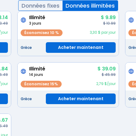
Données fixes
Données illimitées
3.14
Illimité
$ 9.89
 3.49
3 jours
$ 10.99
/jour
Économisez 10 %
3,30 $ par jour
É
Acheter maintenant
Grèce
Grè
.84
Illimité
$ 39.09
6.49
14 jours
$ 45.99
/jour
Économisez 15%
2,79 $/jour
É
Acheter maintenant
Grèce
Grè
5.67
5.49
 jour