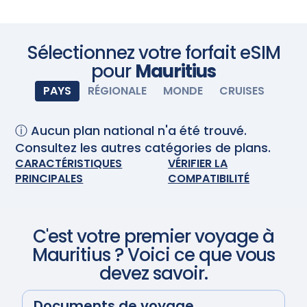
l'avance ! Achetez votre forfait de données avant
de partir en voyage et installez la carte eSIM. À votre
arrivée, allumez votre eSIM et elle s'activera
automatiquement. Profitez d'une connectivité
Scannez avec votre appareil photo
Sélectionnez votre forfait eSIM
transparente.
pour
Mauritius
PAYS
RÉGIONALE
MONDE
CRUISES
ⓘ Aucun plan national n'a été trouvé.
Consultez les autres catégories de plans.
CARACTÉRISTIQUES
VÉRIFIER LA
PRINCIPALES
COMPATIBILITÉ
C'est votre premier voyage à
Mauritius
? Voici ce que vous
devez savoir.
Documents de voyage