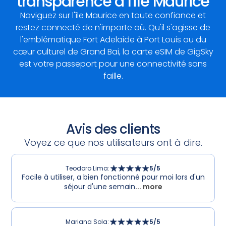
transparence à l'île Maurice
Naviguez sur l'île Maurice en toute confiance et
restez connecté de n'importe où. Qu'il s'agisse de
l'emblématique Fort Adelaide à Port Louis ou du
cœur culturel de Grand Bai, la carte eSIM de GigSky
est votre passeport pour une connectivité sans
faille.
Avis des clients
Voyez ce que nos utilisateurs ont à dire.
Teodoro Lima
:
5
/5
Facile à utiliser, a bien fonctionné pour moi lors d'un
séjour d'une semain
... more
Mariana Sola
:
5
/5