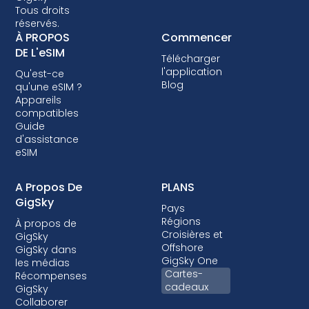
Tous droits
donc essentiel de vérifier la compatibilité
réservés.
avant d'opter pour un plan de données eSIM.
À PROPOS
Commencer
Certains opérateurs peuvent également
DE L'eSIM
Télécharger
verrouiller votre appareil, vous empêchant
l'application
Qu'est-ce
ainsi d'utiliser les eSIM. Bien que le verrouillage
Blog
qu'une eSIM ?
ne soit pas autorisé dans la plupart des pays,
Appareils
lorsqu'il l'est, c'est presque toujours dans le
compatibles
Guide
cadre d'un forfait post-payé où votre
d'assistance
appareil est financé.
eSIM
A Propos De
PLANS
GigSky
Pays
Régions
À propos de
Croisières et
GigSky
Offshore
GigSky dans
GigSky One
les médias
Cartes-
Récompenses
cadeaux
GigSky
Collaborer