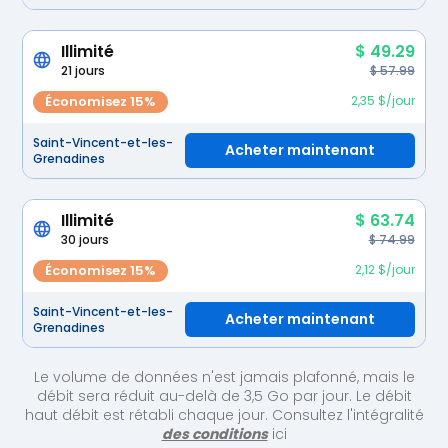
Illimité
$ 49.29
21 jours
$ 57.99
Économisez 15%
2,35 $/jour
Saint-Vincent-et-les-
Acheter maintenant
Grenadines
Illimité
$ 63.74
30 jours
$ 74.99
Économisez 15%
2,12 $/jour
Saint-Vincent-et-les-
Acheter maintenant
Grenadines
Le volume de données n'est jamais plafonné, mais le
débit sera réduit au-delà de 3,5 Go par jour. Le débit
haut débit est rétabli chaque jour. Consultez l'intégralité
des conditions
ici