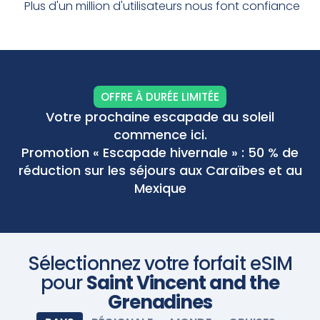
Activation flexible :
Planifiez vos déplacements à
Plus d'un million d'utilisateurs nous font confiance
l'avance ! Achetez votre forfait de données avant
de partir en voyage et installez la carte eSIM. À votre
arrivée, allumez votre eSIM et elle s'activera
Scannez avec votre appareil photo
automatiquement. Profitez d'une connectivité
transparente.
OFFRE À DURÉE LIMITÉE
Votre prochaine escapade au soleil
commence ici.
Promotion « Escapade hivernale » : 50 % de
réduction sur les séjours aux Caraïbes et au
Mexique
Sélectionnez votre forfait eSIM
pour
Saint Vincent and the
Grenadines