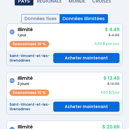
PAYS
RÉGIONALE
MONDE
CRUISES
Données fixes
Données illimitées
Illimité
$ 4.49
1 jour
$ 4.99
Économisez 10 %
4,49 $ par jour
Saint-Vincent-et-les-
Acheter maintenant
Grenadines
Illimité
$ 13.49
3 jours
$ 14.99
Économisez 10 %
4,50 $/jour
Saint-Vincent-et-les-
Acheter maintenant
Grenadines
Illimité
$ 20.69