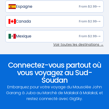
Espagne
From $2.99
Canada
From $2.99
Mexique
From $2.99
Voir toutes les destinations →
Connectez-vous partout où
vous voyagez au Sud-
Soudan
Embarquez pour votre voyage du Mausolée John
Garang à Juba au Marché de Malakal à Malakal, et
restez connecté avec GigSky.