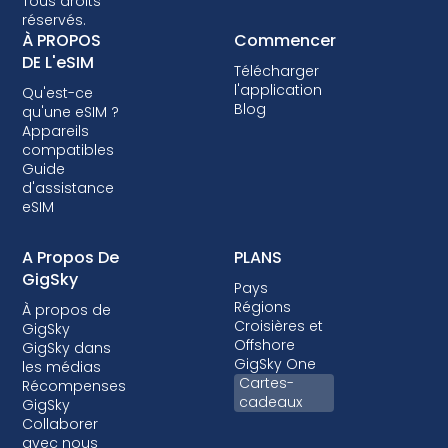
Tous droits
donc essentiel de vérifier la compatibilité
réservés.
avant d'opter pour un plan de données eSIM.
À PROPOS
Commencer
Certains opérateurs peuvent également
DE L'eSIM
Télécharger
verrouiller votre appareil, vous empêchant
l'application
Qu'est-ce
ainsi d'utiliser les eSIM. Bien que le verrouillage
Blog
qu'une eSIM ?
ne soit pas autorisé dans la plupart des pays,
Appareils
lorsqu'il l'est, c'est presque toujours dans le
compatibles
Guide
cadre d'un forfait post-payé où votre
d'assistance
appareil est financé.
eSIM
A Propos De
PLANS
GigSky
Pays
Régions
À propos de
Croisières et
GigSky
Offshore
GigSky dans
GigSky One
les médias
Cartes-
Récompenses
cadeaux
GigSky
Collaborer
avec nous