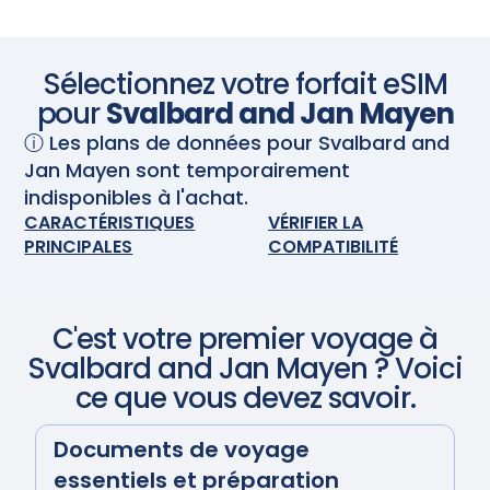
l'avance ! Achetez votre forfait de données avant
de partir en voyage et installez la carte eSIM. À votre
arrivée, allumez votre eSIM et elle s'activera
automatiquement. Profitez d'une connectivité
Scannez avec votre appareil photo
Sélectionnez votre forfait eSIM
transparente.
pour
Svalbard and Jan Mayen
ⓘ Les plans de données pour
Svalbard and
Jan Mayen
sont temporairement
indisponibles à l'achat.
CARACTÉRISTIQUES
VÉRIFIER LA
PRINCIPALES
COMPATIBILITÉ
C'est votre premier voyage à
Svalbard and Jan Mayen
? Voici
ce que vous devez savoir.
Documents de voyage
essentiels et préparation