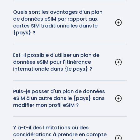
compris les iPhones et la plupart des
appareils Android, prennent en charge la
Quels sont les avantages d'un plan
de données eSIM par rapport aux
technologie eSIM. En outre, certaines
cartes SIM traditionnelles dans le
tablettes et smartwatches sont également
{pays} ?
compatibles.
Les eSIM sont pratiques car elles éliminent le
besoin de cartes SIM physiques. Elles
permettent également de passer facilement
Est-il possible d'utiliser un plan de
données eSIM pour l'itinérance
d'un opérateur à l'autre sans changer de
internationale dans {le pays} ?
carte physique, ce qui les rend idéales pour
Oui, les plans de données eSIM peuvent être
les voyageurs. Plus besoin de manipuler votre
utilisés pour l'itinérance internationale dans
carte SIM ou de craindre de la perdre avant
{pays}. Les plans GigSky fourniront des
Puis-je passer d'un plan de données
de rentrer chez vous.
eSIM à un autre dans le {pays} sans
réseaux et des connexions fiables et de haute
modifier mon profil eSIM ?
qualité pour une fraction du coût du roaming
Oui, vous pouvez passer d'un plan de données
de données que votre opérateur national
eSIM à un autre en mettant à jour votre profil
vous facturera.
eSIM dans les paramètres de votre appareil. Il
Y a-t-il des limitations ou des
considérations à prendre en compte
s'agit d'une procédure transparente qui ne