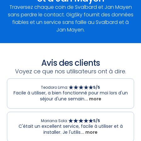
Traversez chaque coin de Svalbard et Jan Mayen
sans perdre le contact. GigSky fournit des données
fiables et un service sans faille au Svalbard et à
Jan Mayen.
Avis des clients
Voyez ce que nos utilisateurs ont à dire.
Teodoro Lima
:
5
/5
Facile à utiliser, a bien fonctionné pour moi lors d'un
séjour d'une semain
... more
Mariana Sola
:
5
/5
C'était un excellent service, facile à utiliser et à
installer. Je l'utilis
... more