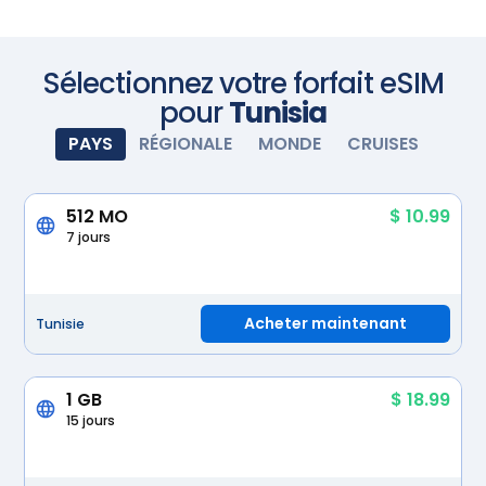
l'avance ! Achetez votre forfait de données avant
de partir en voyage et installez la carte eSIM. À votre
arrivée, allumez votre eSIM et elle s'activera
automatiquement. Profitez d'une connectivité
Scannez avec votre appareil photo
Sélectionnez votre forfait eSIM
transparente.
pour
Tunisia
PAYS
RÉGIONALE
MONDE
CRUISES
512 MO
$ 10.99
7 jours
Acheter maintenant
Tunisie
1 GB
$ 18.99
15 jours