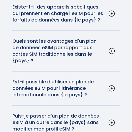
liste complète des appareils compatibles
ici
.
elles sont généralement assez simples. Vous
Existe-t-il des appareils spécifiques
qui prennent en charge l'eSIM pour les
pouvez consulter les instructions d'activation
forfaits de données dans {le pays} ?
pour iOS et Android
ici
.
La plupart des smartphones modernes, y
compris les iPhones et la plupart des
appareils Android, prennent en charge la
Quels sont les avantages d'un plan
de données eSIM par rapport aux
technologie eSIM. En outre, certaines
cartes SIM traditionnelles dans le
tablettes et smartwatches sont également
{pays} ?
compatibles.
Les eSIM sont pratiques car elles éliminent le
besoin de cartes SIM physiques. Elles
permettent également de passer facilement
Est-il possible d'utiliser un plan de
données eSIM pour l'itinérance
d'un opérateur à l'autre sans changer de
internationale dans {le pays} ?
carte physique, ce qui les rend idéales pour
Oui, les plans de données eSIM peuvent être
les voyageurs. Plus besoin de manipuler votre
utilisés pour l'itinérance internationale dans
carte SIM ou de craindre de la perdre avant
{pays}. Les plans GigSky fourniront des
Puis-je passer d'un plan de données
de rentrer chez vous.
eSIM à un autre dans le {pays} sans
réseaux et des connexions fiables et de haute
modifier mon profil eSIM ?
qualité pour une fraction du coût du roaming