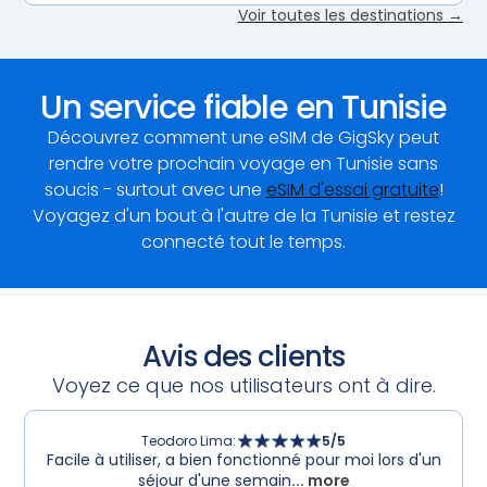
Voir toutes les destinations →
Un service fiable en Tunisie
Découvrez comment une eSIM de GigSky peut
rendre votre prochain voyage en Tunisie sans
soucis - surtout avec une
eSIM d'essai gratuite
!
Voyagez d'un bout à l'autre de la Tunisie et restez
connecté tout le temps.
Avis des clients
Voyez ce que nos utilisateurs ont à dire.
Teodoro Lima
:
5
/5
Facile à utiliser, a bien fonctionné pour moi lors d'un
séjour d'une semain
... more