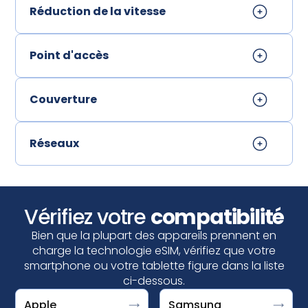
Réduction de la vitesse
Point d'accès
Couverture
Réseaux
Vérifiez votre
compatibilité
Bien que la plupart des appareils prennent en
charge la technologie eSIM, vérifiez que votre
smartphone ou votre tablette figure dans la liste
ci-dessous.
Votre appareil est compatible eSIM si vous voyez
Un Google Pixel est compatible eSIM si vous voyez
Apple
Samsung