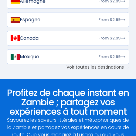
Allemagne
From $2.99
Espagne
From $2.99
Canada
From $2.99
Mexique
From $2.99
Voir toutes les destinations →
Profitez de chaque instant en
Zambie ; partagez vos
expériences à tout moment
Savourez les saveurs littérales et métaphoriques de
la Zambie et partagez vos expériences en cours de
route. Que vous mangiez à Lusaka ou que vous