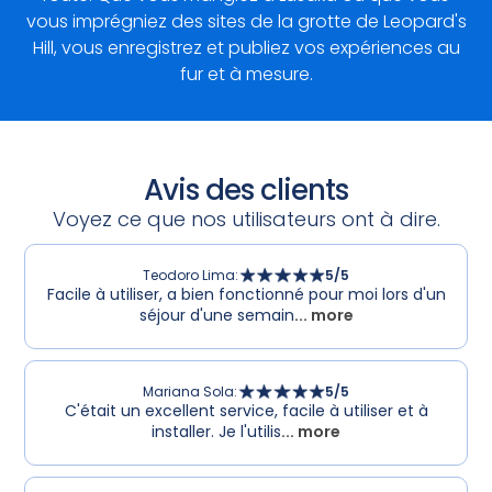
vous imprégniez des sites de la grotte de Leopard's
Hill, vous enregistrez et publiez vos expériences au
fur et à mesure.
Avis des clients
Voyez ce que nos utilisateurs ont à dire.
Teodoro Lima
:
5
/5
Facile à utiliser, a bien fonctionné pour moi lors d'un
séjour d'une semain
... more
Mariana Sola
:
5
/5
C'était un excellent service, facile à utiliser et à
installer. Je l'utilis
... more