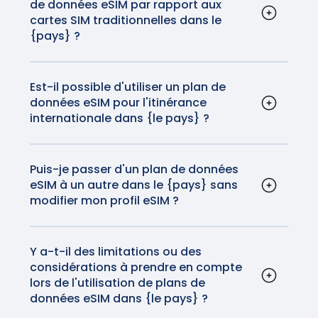
de données eSIM par rapport aux
technologie eSIM. En outre, certaines
cartes SIM traditionnelles dans le
tablettes et smartwatches sont également
{pays} ?
compatibles.
Les eSIM sont pratiques car elles éliminent le
besoin de cartes SIM physiques. Elles
permettent également de passer facilement
Est-il possible d'utiliser un plan de
données eSIM pour l'itinérance
d'un opérateur à l'autre sans changer de
internationale dans {le pays} ?
carte physique, ce qui les rend idéales pour
Oui, les plans de données eSIM peuvent être
les voyageurs. Plus besoin de manipuler votre
utilisés pour l'itinérance internationale dans
carte SIM ou de craindre de la perdre avant
{pays}. Les plans GigSky fourniront des
Puis-je passer d'un plan de données
de rentrer chez vous.
eSIM à un autre dans le {pays} sans
réseaux et des connexions fiables et de haute
modifier mon profil eSIM ?
qualité pour une fraction du coût du roaming
Oui, vous pouvez passer d'un plan de données
de données que votre opérateur national
eSIM à un autre en mettant à jour votre profil
vous facturera.
eSIM dans les paramètres de votre appareil. Il
Y a-t-il des limitations ou des
considérations à prendre en compte
s'agit d'une procédure transparente qui ne
lors de l'utilisation de plans de
nécessite pas le remplacement physique de
données eSIM dans {le pays} ?
la carte SIM. Fini le temps où vous deviez
Bien que les eSIM soient largement prises en