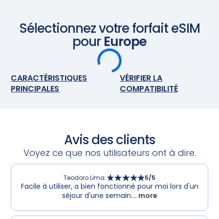
de partir en voyage et installez la carte eSIM. À votre
arrivée, allumez votre eSIM et elle s'activera
automatiquement. Profitez d'une connectivité
Sélectionnez votre forfait eSIM
transparente.
Scannez avec votre appareil photo
pour
Europe
CARACTÉRISTIQUES
VÉRIFIER LA
PRINCIPALES
COMPATIBILITÉ
Avis des clients
Voyez ce que nos utilisateurs ont à dire.
Teodoro Lima
:
5
/5
Facile à utiliser, a bien fonctionné pour moi lors d'un
séjour d'une semain
... more