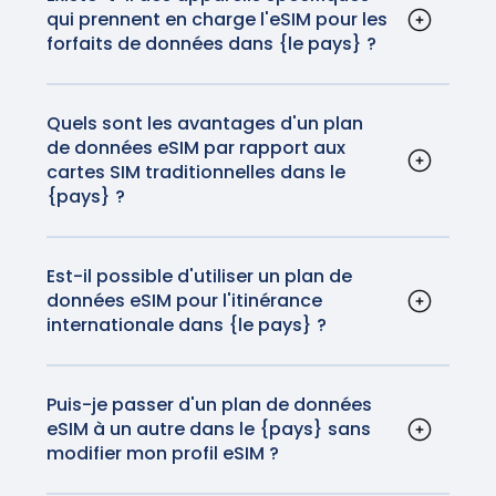
qui prennent en charge l'eSIM pour les
pouvez consulter les instructions d'activation
forfaits de données dans {le pays} ?
pour iOS et Android
ici
.
La plupart des smartphones modernes, y
compris les iPhones et la plupart des
appareils Android, prennent en charge la
Quels sont les avantages d'un plan
de données eSIM par rapport aux
technologie eSIM. En outre, certaines
cartes SIM traditionnelles dans le
tablettes et smartwatches sont également
{pays} ?
compatibles.
Les eSIM sont pratiques car elles éliminent le
besoin de cartes SIM physiques. Elles
permettent également de passer facilement
Est-il possible d'utiliser un plan de
données eSIM pour l'itinérance
d'un opérateur à l'autre sans changer de
internationale dans {le pays} ?
carte physique, ce qui les rend idéales pour
Oui, les plans de données eSIM peuvent être
les voyageurs. Plus besoin de manipuler votre
utilisés pour l'itinérance internationale dans
carte SIM ou de craindre de la perdre avant
{pays}. Les plans GigSky fourniront des
Puis-je passer d'un plan de données
de rentrer chez vous.
eSIM à un autre dans le {pays} sans
réseaux et des connexions fiables et de haute
modifier mon profil eSIM ?
qualité pour une fraction du coût du roaming
Oui, vous pouvez passer d'un plan de données
de données que votre opérateur national