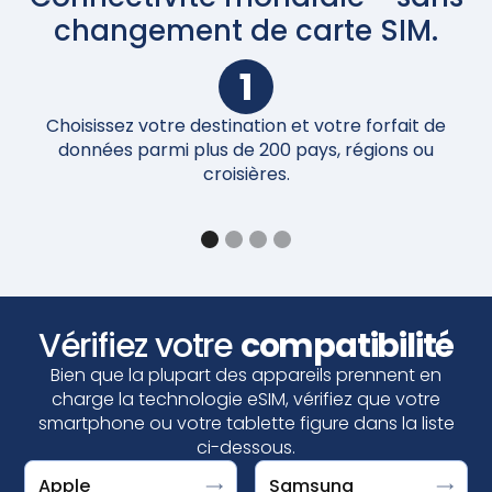
changement de carte SIM.
1
Choisissez votre destination et votre forfait de
Un
données parmi plus de 200 pays, régions ou
croisières.
Vérifiez votre
compatibilité
Bien que la plupart des appareils prennent en
charge la technologie eSIM, vérifiez que votre
smartphone ou votre tablette figure dans la liste
ci-dessous.
Votre appareil est compatible eSIM si vous voyez
Un Google Pixel est compatible eSIM si vous voyez
Apple
Samsung