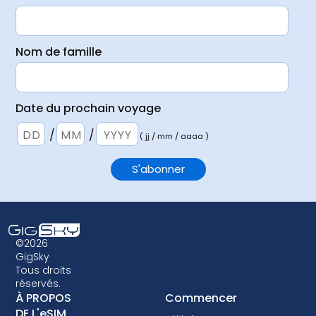
Nom de famille
Date du prochain voyage
/
/
( jj / mm / aaaa )
©2026
GigSky
Tous droits
réservés.
À PROPOS
Commencer
DE L'eSIM