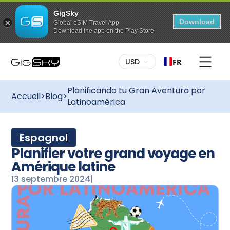
GigSky
Download
Global eSIM Travel App
Download the app on the Play Store
USD
FR
Planificando tu Gran Aventura por
Accueil
>
Blog
>
Latinoamérica
Espagnol
Planifier votre grand voyage en
Amérique latine
13 septembre 2024
|