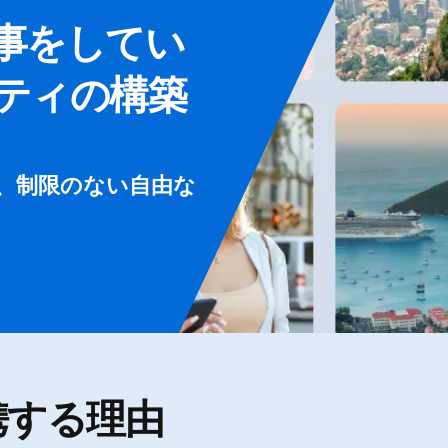
事をしてい
ティの構築
し、制限のない自由な
。
携する理由