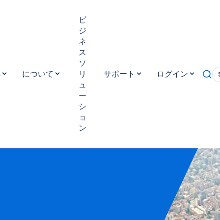
ビ
ジ
ネ
ス
ソ
典
について
リ
サポート
ログイン
ュ
ー
シ
ョ
ン