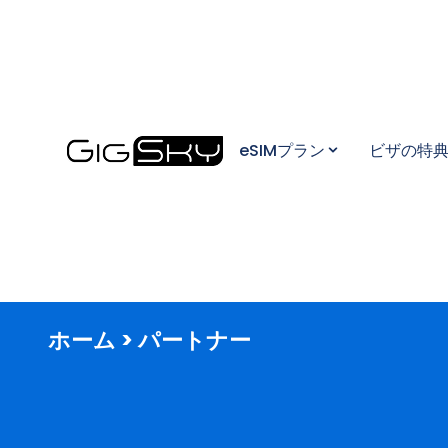
eSIMプラン
ビザの特
ホーム > パートナー