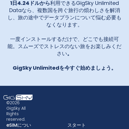
す。
1日4.24ドルから
利用できるGigSky Unlimited
Dataなら、複数国を跨ぐ旅行の煩わしさを解消
し、旅の途中でデータプランについて悩む必要も
なくなります。
一度インストールするだけで、どこでも接続可
能。スムーズでストレスのない旅をお楽しみくだ
さい
。
GigSky Unlimitedを今すぐ始めましょう。
©2026
GigSky All
Rights
reserved.
eSIMについ
スタート