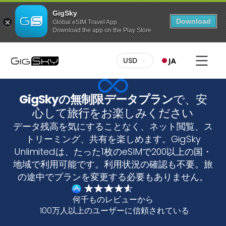
GigSky
Download
Global eSIM Travel App
Download the app on the Play Store
USD
JA
GigSkyの無制限データプラン
で、安
心して旅行をお楽しみください
データ残高を気にすることなく、ネット閲覧、ス
トリーミング、共有を楽しめます。GigSky
Unlimitedは、たった1枚のeSIMで200以上の国・
地域で利用可能です。利用状況の確認も不要。旅
の途中でプランを変更する必要もありません。
4.6/5
何千ものレビューから
100万人以上のユーザーに信頼されている