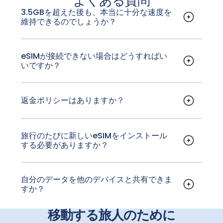
よくある質問
3.5GBを超えた後も、本当に十分な速度を
維持できるのでしょうか？
はい。メッセージ機能、地図、ウェブ閲覧は通常
通り利用できます。ストリーミングの速度は低下
します。
eSIMが接続できない場合はどうすればい
いですか？
GigSkyは、利用可能な最良のネットワークに自動
的に接続します。お使いのスマートフォンがSIMロ
ック解除済みで、eSIMに対応していることをご確
返金ポリシーはありますか？
認ください。
返金は可能です。各ケースごとに個別に審査いた
します。ご請求はチャット、メール、またはウェ
ブフォームからご提出いただけます。承認された
旅行のたびに新しいeSIMをインストール
する必要がありますか？
返金は、5～7営業日以内に処理されます。
いいえ、1枚のeSIMで全ての旅行に対応していま
す。別の国や地域、クルーズ、あるいは機内プラ
ンであっても同様です。
自分のデータを他のデバイスと共有できま
すか？
はい、GigSkyのeSIMには、あらゆるデバイス向け
の無制限のホットスポット機能が含まれていま
移動する旅人のために