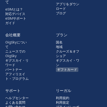
て
アプリをダウン
ロード
eSIMとは？
ブログ
対応デバイス
eSIMサポート
ガイド
会社概要
プラン
GigSkyについ
国名
て
地域
ニュースでの
クルーズ＆オフ
GigSky
ショア
ギグスカイ・リ
ギグスカイ・ワ
ワード
ン
パートナー
ギフトカード
アフィリエイ
ト・プログラム
サポート
リーガル
ヘルプセンター
利用規約
よくある質問
利用規定
お問い合わせ
プライバシーポ