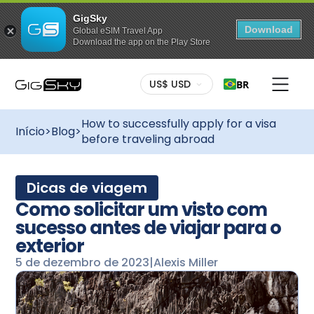
GigSky
Download
Global eSIM Travel App
Download the app on the Play Store
US$ USD
BR
How to successfully apply for a visa
Início
>
Blog
>
before traveling abroad
Dicas de viagem
Como solicitar um visto com
sucesso antes de viajar para o
exterior
5 de dezembro de 2023
|
Alexis Miller