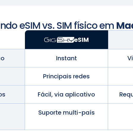
do eSIM vs. SIM físico em
Ma
eSIM
ão
Instant
V
Principais redes
os
Fácil, via aplicativo
Requ
Suporte multi-país