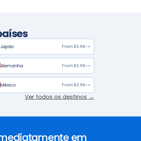
países
Japão
From $2.99
Alemanha
From $2.99
México
From $2.99
Ver todos os destinos →
 imediatamente em