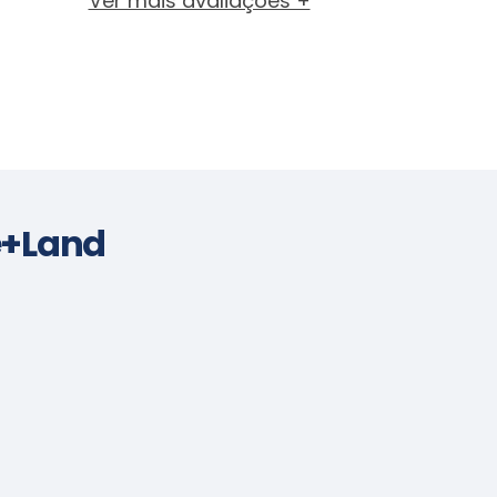
Ver mais avaliações +
e+Land