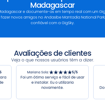
Madagascar
 Madagascar e documente-as em tempo real com um GigS
fazer novos amigos no Andasibe Mantadia National Par
confiável com a GigSky.
Avaliações de clientes
Veja o que nossos usuários têm a dizer.
5
Mariana Sola
:
5
/5
para
Foi um ótimo serviço e fácil de usar
de
e instalar. Eu o utilizaria
novamente.
Do