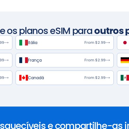
re os planos eSIM para
outros 
Itália
99
From $2.99
França
99
From $2.99
Canadá
99
From $2.99
esquecíveis e compartilhe-as