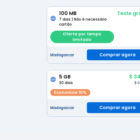
100 MB
Teste gr
7 dias | Não é necessário
cartão
Oferta por tempo
limitado
Comprar agora
Madagascar
5 GB
$ 34
30 dias
$ 
Economize 10%
Comprar agora
Madagascar