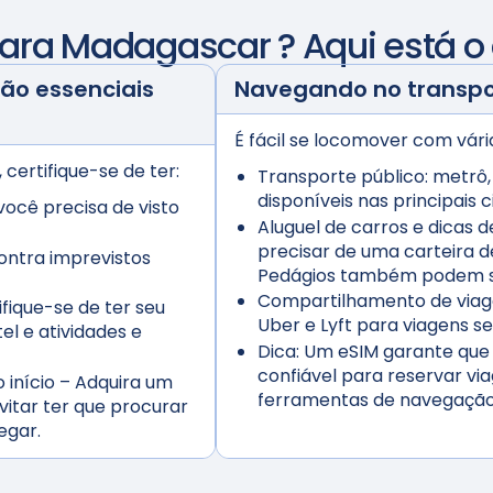
para
Madagascar
? Aqui está o
o essenciais
Navegando no transp
É fácil se locomover com vár
certifique-se de ter:
Transporte público:
metrô,
disponíveis nas principais 
você precisa de visto
Aluguel de carros e dicas d
precisar de uma carteira d
ontra imprevistos
Pedágios também podem s
Compartilhamento de viage
fique-se de ter seu
Uber e Lyft para viagens 
l e atividades e
Dica:
Um eSIM garante que 
confiável para reservar via
início
– Adquira um
ferramentas de navegação 
itar ter que procurar
egar.