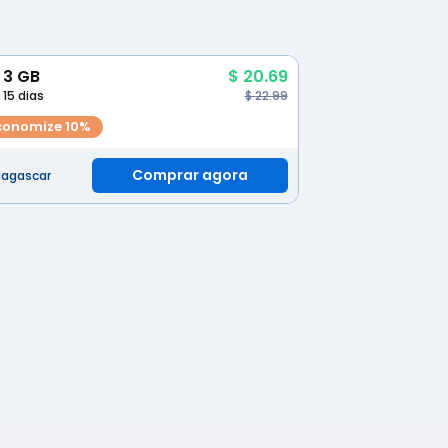
3 GB
$ 20.69
15 dias
$ 22.99
conomize 10%
Comprar agora
agascar