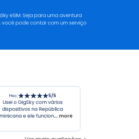
ky eSIM. Seja para uma aventura
k, você pode contar com um serviço
Нес
:
5
/5
Usei o GigSky com vários
dispositivos na República
minicana e ele funcion
... more