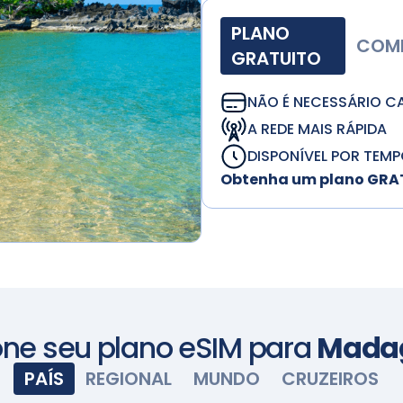
PLANO
COMP
GRATUITO
NÃO É NECESSÁRIO C
A REDE MAIS RÁPIDA
DISPONÍVEL POR TEMP
Obtenha um plano GRATU
one seu plano eSIM para
Mada
PAÍS
REGIONAL
MUNDO
CRUZEIROS