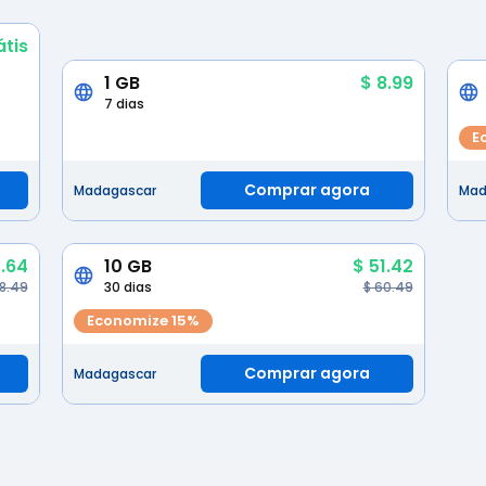
átis
1 GB
$ 8.99
7 dias
E
Comprar agora
Madagascar
Mad
.64
10 GB
$ 51.42
38.49
30 dias
$ 60.49
Economize 15%
Comprar agora
Madagascar