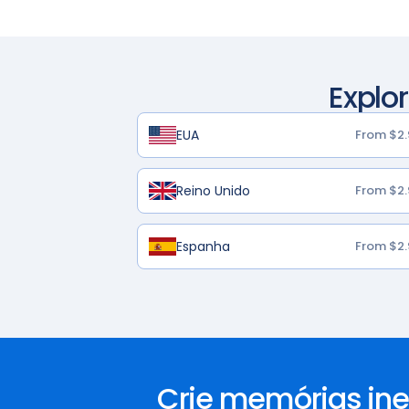
Explo
EUA
From $2.
Reino Unido
From $2.
Espanha
From $2.
Crie memórias in