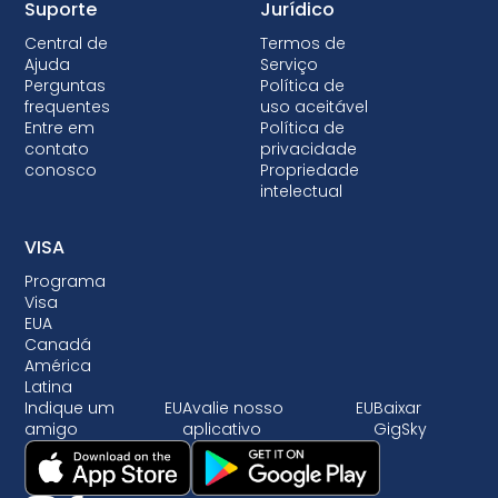
Suporte
Jurídico
Central de
Termos de
Ajuda
Serviço
Perguntas
Política de
frequentes
uso aceitável
Entre em
Política de
contato
privacidade
conosco
Propriedade
intelectual
VISA
Programa
Visa
EUA
Canadá
América
Latina
Indique um
EU
Avalie nosso
EU
Baixar
amigo
aplicativo
GigSky