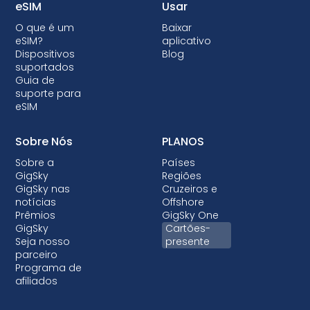
dispositivo, impedindo-o de usar eSIMs.
eSIM
Usar
Embora o bloqueio não seja permitido na
O que é um
Baixar
maioria dos países, quando é feito, quase
eSIM?
aplicativo
sempre vem com planos pós-pagos em que
Dispositivos
Blog
suportados
o dispositivo está sendo financiado.
Guia de
suporte para
eSIM
Sobre Nós
PLANOS
Sobre a
Países
GigSky
Regiões
GigSky nas
Cruzeiros e
notícias
Offshore
Prêmios
GigSky One
GigSky
Cartões-
Seja nosso
presente
parceiro
Programa de
afiliados