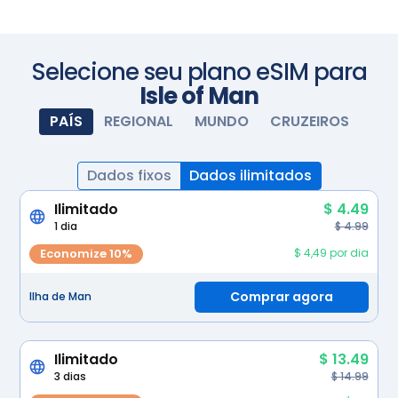
Fotografe com sua câmera
Selecione seu plano eSIM para
Isle of Man
PAÍS
REGIONAL
MUNDO
CRUZEIROS
Dados fixos
Dados ilimitados
Ilimitado
$ 4.49
1 dia
$ 4.99
Economize 10%
$ 4,49 por dia
Comprar agora
Ilha de Man
Ilimitado
$ 13.49
3 dias
$ 14.99