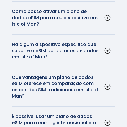
Air (M2) Wi-Fi + Cellular são ativados com um eSIM
são versáteis e podem ser usados em vários
pagaria de outra forma.
dia têm a tecnologia eSIM.
e não têm um cartão SIM físico.
dispositivos, incluindo smartphones, tablets e
Como posso ativar um plano de
dados eSIM para meu dispositivo em
até mesmo smartwatches que suportam a
Isle of Man?
tecnologia eSIM. Você pode ver a lista
Os processos de ativação podem variar de
completa de dispositivos compatíveis
aqui
.
acordo com o dispositivo que você possui,
mas geralmente são bastante simples. Você
Há algum dispositivo específico que
suporte o eSIM para planos de dados
pode ver as instruções de ativação para iOS e
em Isle of Man?
Android
aqui
.
A maioria dos smartphones modernos,
incluindo iPhones e a maioria dos dispositivos
Android, é compatível com a tecnologia eSIM.
Que vantagens um plano de dados
eSIM oferece em comparação com
Além disso, alguns tablets e smartwatches
os cartões SIM tradicionais em Isle of
também são compatíveis.
Man?
Os eSIMs oferecem conveniência, pois
eliminam a necessidade de cartões SIM
físicos. Eles também permitem a troca fácil
É possível usar um plano de dados
eSIM para roaming internacional em
entre operadoras sem trocar os cartões