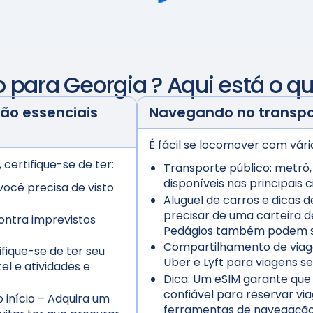
o para
Georgia
? Aqui está o q
o essenciais
Navegando no transp
É fácil se locomover com vár
certifique-se de ter:
Transporte público:
metrô,
disponíveis nas principais 
você precisa de visto
Aluguel de carros e dicas d
precisar de uma carteira d
ontra imprevistos
Pedágios também podem s
Compartilhamento de viage
fique-se de ter seu
Uber e Lyft para viagens 
l e atividades e
Dica:
Um eSIM garante que 
confiável para reservar via
início
– Adquira um
ferramentas de navegação 