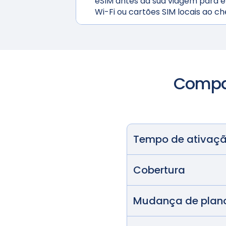
eSIM antes da sua viagem para ev
Wi-Fi ou cartões SIM locais ao ch
Compar
Tempo de ativaç
Cobertura
Mudança de plan