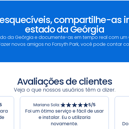
esquecíveis, compartilhe-as
estado da Geórgia
tado da Geórgia e documente-as em tempo real com um G
er novos amigos no Forsyth Park, você pode contar co
Avaliações de clientes
Veja o que nossos usuários têm a dizer.
5
Mariana Sola
:
5
/5
para
Foi um ótimo serviço e fácil de usar
de
e instalar. Eu o utilizaria
novamente.
Do