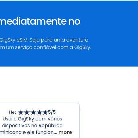
 imediatamente no
igSky eSIM. Seja para uma aventura
m um serviço confiável com a GigSky.
Нес
:
5
/5
Usei o GigSky com vários
dispositivos na República
minicana e ele funcion
... more