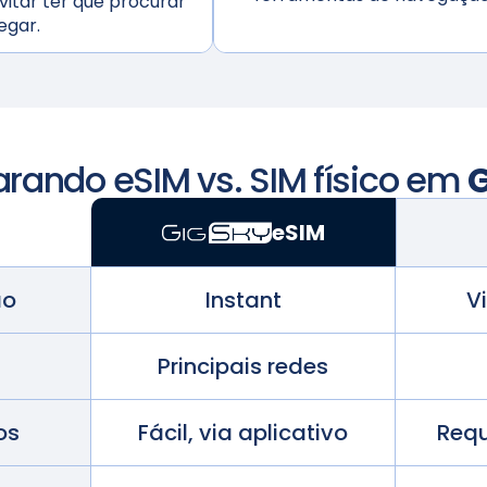
itar ter que procurar
egar.
ando eSIM vs. SIM físico em
G
eSIM
ão
Instant
V
Principais redes
os
Fácil, via aplicativo
Requ