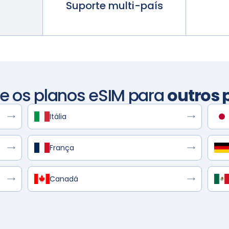
Suporte multi-país
re os planos eSIM para
outros 
Itália
França
Canadá