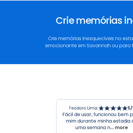
Crie memórias in
Crie memórias inesquecíveis no es
emocionante em Savannah ou para faz
Teodoro Lima
:
5
/
Fácil de usar, funcionou bem 
mim durante minha estadia 
uma semana n
... more