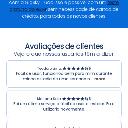
com a GigSky. Tudo isso é possível com um
teste
gratuito do eSIM
, sem necessidade de cartão de
crédito, para todos os novos clientes.
Avaliações de clientes
Veja o que nossos usuários têm a dizer.
Teodoro Lima
:
5
/5
Fácil de usar, funcionou bem para mim durante
minha estadia de uma semana n
... more
Mariana Sola
:
5
/5
Foi um ótimo serviço e fácil de usar e instalar. Eu o
utilizaria novamente.