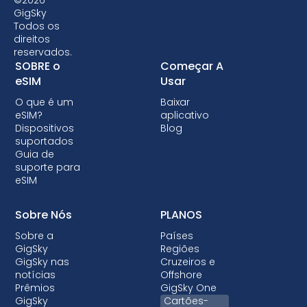
a tecnologia eSIM, portanto, é fundamental
GigSky
Todos os
verificar a compatibilidade antes de optar
direitos
por um plano de dados eSIM. Algumas
reservados.
operadoras também podem bloquear seu
SOBRE o
Começar A
dispositivo, impedindo-o de usar eSIMs.
eSIM
Usar
Embora o bloqueio não seja permitido na
O que é um
Baixar
maioria dos países, quando é feito, quase
eSIM?
aplicativo
sempre vem com planos pós-pagos em que
Dispositivos
Blog
suportados
o dispositivo está sendo financiado.
Guia de
suporte para
eSIM
Sobre Nós
PLANOS
Sobre a
Países
GigSky
Regiões
GigSky nas
Cruzeiros e
notícias
Offshore
Prêmios
GigSky One
GigSky
Cartões-