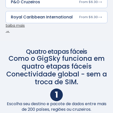
P&O Cruzeiros
From $6.30
Royal Caribbean International
From $6.30
Saiba mais
→
Quatro etapas fáceis
Como o GigSky funciona em
quatro etapas fáceis
Conectividade global - sem a
troca de SIM.
1
Escolha seu destino e pacote de dados entre mais
Ap
de 200 países, regiões ou cruzeiros.