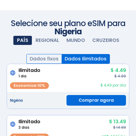
Fotografe com sua câmera
Selecione seu plano eSIM para
Nigeria
PAÍS
REGIONAL
MUNDO
CRUZEIROS
Dados fixos
Dados ilimitados
Ilimitado
$ 4.49
1 dia
$ 4.99
Economize 10%
$ 4,49 por dia
Comprar agora
Nigéria
Ilimitado
$ 13.49
3 dias
$ 14.99