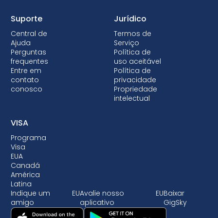
Suporte
Jurídico
Central de
Termos de
Ajuda
Serviço
Perguntas
Política de
frequentes
uso aceitável
Entre em
Política de
contato
privacidade
conosco
Propriedade
intelectual
VISA
Programa
Visa
EUA
Canadá
América
Latina
Indique um
EU
Avalie nosso
EU
Baixar
amigo
aplicativo
GigSky