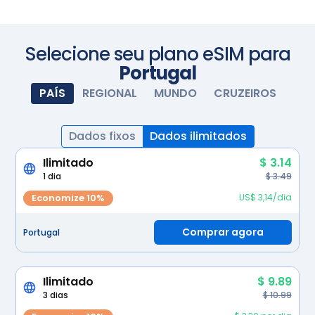
Fotografe com sua câmera
Selecione seu plano eSIM para
Portugal
PAÍS
REGIONAL
MUNDO
CRUZEIROS
Dados fixos
Dados ilimitados
Ilimitado
$ 3.14
1 dia
$ 3.49
Economize 10%
US$ 3,14/dia
Comprar agora
Portugal
Ilimitado
$ 9.89
3 dias
$ 10.99