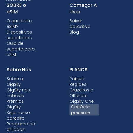
operadoras também podem bloquear seu
SOBRE o
Começar A
dispositivo, impedindo-o de usar eSIMs.
eSIM
Usar
Embora o bloqueio não seja permitido na
O que é um
Baixar
maioria dos países, quando é feito, quase
eSIM?
aplicativo
sempre vem com planos pós-pagos em que
Dispositivos
Blog
suportados
o dispositivo está sendo financiado.
Guia de
suporte para
eSIM
Sobre Nós
PLANOS
Sobre a
Países
GigSky
Regiões
GigSky nas
Cruzeiros e
notícias
Offshore
Prêmios
GigSky One
GigSky
Cartões-
Seja nosso
presente
parceiro
Programa de
afiliados