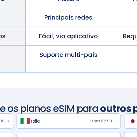
Principais redes
os
Fácil, via aplicativo
Requ
Suporte multi-país
re os planos eSIM para
outros 
Itália
99
From $2.99