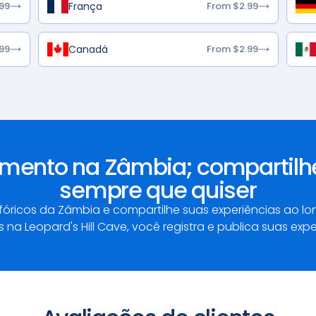
França
99
From $2.99
Canadá
99
From $2.99
mento na Zâmbia; compartilhe
sempre que quiser
tafóricos da Zâmbia e compartilhe suas experiências ao
 na Leopard's Hill Cave, você registra e publica suas ex