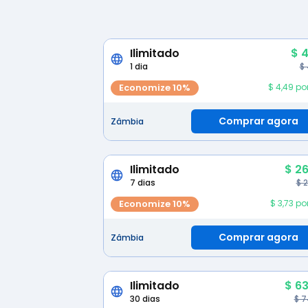
Ilimitado
$ 4
1 dia
$
Economize 10%
$ 4,49 po
Comprar agora
Zâmbia
Ilimitado
$ 26
7 dias
$ 
Economize 10%
$ 3,73 po
Comprar agora
Zâmbia
Ilimitado
$ 63
30 dias
$ 7