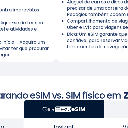
Aluguel de carros e dicas d
precisar de uma carteira d
ontra imprevistos
Pedágios também podem s
Compartilhamento de viage
fique-se de ter seu
Uber e Lyft para viagens 
l e atividades e
Dica:
Um eSIM garante que 
confiável para reservar via
início
– Adquira um
ferramentas de navegação 
itar ter que procurar
egar.
ando eSIM vs. SIM físico em
eSIM
ão
Instant
V