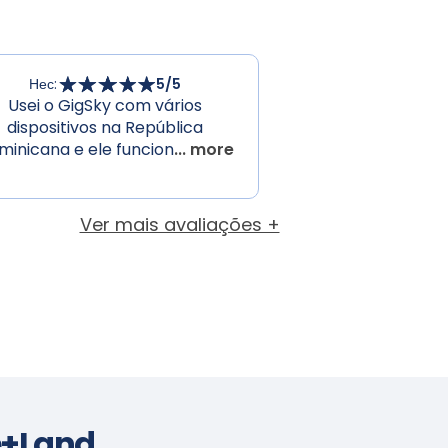
Нес
:
5
/5
Usei o GigSky com vários
dispositivos na República
minicana e ele funcion
... more
Ver mais avaliações +
e+Land