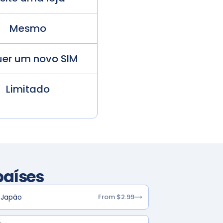
Mesmo
er um novo SIM
Limitado
países
Japão
From $2.99