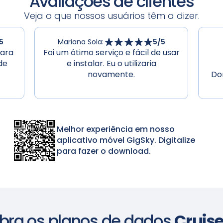
Avaliações de clientes
Veja o que nossos usuários têm a dizer.
5
Mariana Sola
:
5
/5
para
Foi um ótimo serviço e fácil de usar
de
e instalar. Eu o utilizaria
novamente.
Do
Melhor experiência em nosso
aplicativo móvel GigSky. Digitalize
para fazer o download.
bra os planos de dados
Cruis