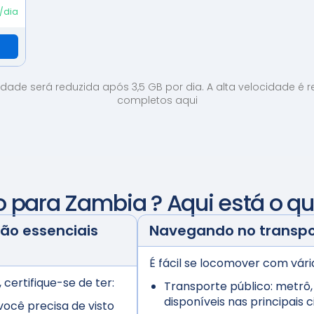
2/dia
dade será reduzida após 3,5 GB por dia. A alta velocidade é 
completos aqui
do para
Zambia
? Aqui está o q
o essenciais
Navegando no transp
É fácil se locomover com vár
certifique-se de ter:
Transporte público:
metrô,
disponíveis nas principais 
você precisa de visto