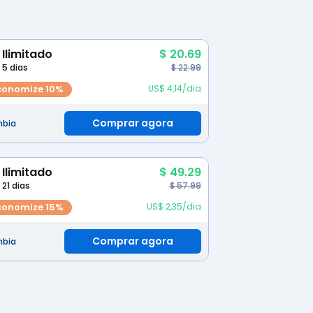
Ilimitado
$ 20.69
5 dias
$ 22.99
conomize 10%
US$ 4,14/dia
Comprar agora
bia
Ilimitado
$ 49.29
21 dias
$ 57.99
conomize 15%
US$ 2,35/dia
Comprar agora
bia