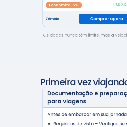
Economize 15%
US$ 2,1
Comprar agora
Zâmbia
Os dados nunca têm limite, mas a veloci
Primeira vez viajan
Documentação e preparaçã
para viagens
Antes de embarcar em sua jornada, 
Requisitos de visto
– Verifique se 