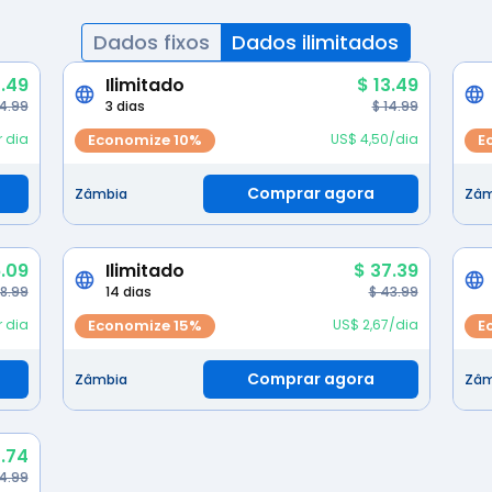
Dados fixos
Dados ilimitados
.49
Ilimitado
$ 13.49
 4.99
3 dias
$ 14.99
r dia
Economize 10%
US$ 4,50/dia
E
Comprar agora
Zâmbia
Zâm
.09
Ilimitado
$ 37.39
28.99
14 dias
$ 43.99
r dia
Economize 15%
US$ 2,67/dia
E
Comprar agora
Zâmbia
Zâm
.74
4.99