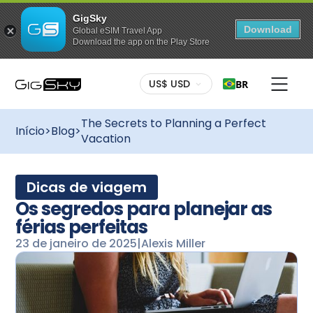
GigSky
Download
Global eSIM Travel App
Download the app on the Play Store
US$ USD
BR
The Secrets to Planning a Perfect
Início
>
Blog
>
Vacation
Dicas de viagem
Os segredos para planejar as
férias perfeitas
23 de janeiro de 2025
|
Alexis Miller