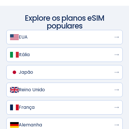
Explore os planos eSIM
populares
EUA
Itália
Japão
Reino Unido
França
Alemanha