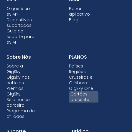
O que é um
Baixar
eSIM?
aplicativo
Dispositivos
Blog
suportados
Guia de
suporte para
eSIM
Sobre Nós
PLANOS
Sobre a
Países
GigSky
Regiões
GigSky nas
Cruzeiros e
notícias
Offshore
Prêmios
GigSky One
GigSky
Cartões-
Seja nosso
presente
parceiro
Programa de
afiliados
Suporte
Jurídico