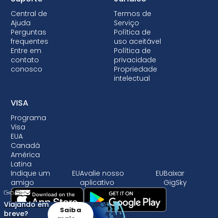
Central de
Termos de
Ajuda
Serviço
Perguntas
Política de
frequentes
uso aceitável
Entre em
Política de
contato
privacidade
conosco
Propriedade
intelectual
VISA
Programa
Visa
EUA
Canadá
América
Latina
Indique um
EU
Avalie nosso
EU
Baixar
amigo
aplicativo
GigSky
Viajando em
Saiba
breve?