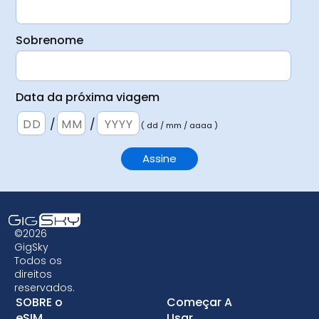
Sobrenome
Data da próxima viagem
/
/
( dd / mm / aaaa )
©2026
GigSky
Todos os
direitos
reservados.
SOBRE o
Começar A
eSIM
Usar