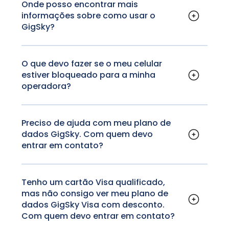
encontradas na
seção FAQ do GigSky.com
.
Onde posso encontrar mais
informações sobre como usar o
GigSky?
‍Mais informações, incluindo onde baixar o
aplicativo GigSky, como o GigSky funciona e
outras informações, podem ser encontradas
O que devo fazer se o meu celular
estiver bloqueado para a minha
aqui
.
operadora?
Mais informações sobre dispositivos
bloqueados podem ser encontradas na
seção
FAQ do GigSky.com
.
Preciso de ajuda com meu plano de
dados GigSky. Com quem devo
entrar em contato?
Cuidados com o GigSky
Por e-mail: support@gigsky.com
Tenho um cartão Visa qualificado,
mas não consigo ver meu plano de
dados GigSky Visa com desconto.
Com quem devo entrar em contato?
Verifique a lista de cartões Visa elegíveis na