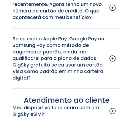
dados celulares) esteja desativada e que a
recentemente. Agora tenho um novo
pagamento padrão para o seu novo cartão
opção Data Roaming (Roaming de dados)
número de cartão de crédito. O que
de crédito Visa.
esteja desativada para o SIM da sua
acontecerá com meu benefício?
operadora doméstica. Isso impedirá que seu
Não se preocupe! Para manter o benefício,
dispositivo use acidentalmente os dados de
tudo o que você precisa fazer é entrar na sua
roaming de sua operadora doméstica se o
conta GigSky e definir o método de
Se eu usar o Apple Pay, Google Pay ou
Samsung Pay como método de
serviço GigSky não estiver disponível por
pagamento padrão para o seu novo cartão
pagamento padrão, ainda me
qualquer motivo.
de crédito Visa.
qualificarei para o plano de dados
GigSky gratuito se eu usar um cartão
Visa como padrão em minha carteira
digital?
Para determinar a elegibilidade para planos
de dados GigSky com desconto,
Atendimento ao cliente
precisaremos configurar seu cartão Visa
diretamente no aplicativo GigSky como o
Meu dispositivo funcionará com um
método de pagamento padrão fora do Apple
GigSky eSIM?
Pay, Google Pay ou Samsung Pay.
Mais informações sobre quais dispositivos são
compatíveis com o eSIM podem ser