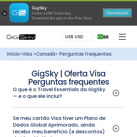
GigSky
Download
Global eSIM Travel App
Download the app on the Play Store
US$ USD
BR
Início
>
Visa
>
Canadá
> Perguntas frequentes
GigSky | Oferta Visa
Perguntas frequentes
O que é o Travel Essentials da GigSky
— e o que ele inclui?
O Travel Essentials da GigSky oferece acesso
a aplicativos de viagem essenciais
selecionados, projetados para atividades que
Se meu cartão Visa tiver um Plano de
Dados Global Aprimorado, ainda
consomem menos dados durante a viagem,
recebo meu benefício (e descontos)
como mensagens, mapas e navegação, e-