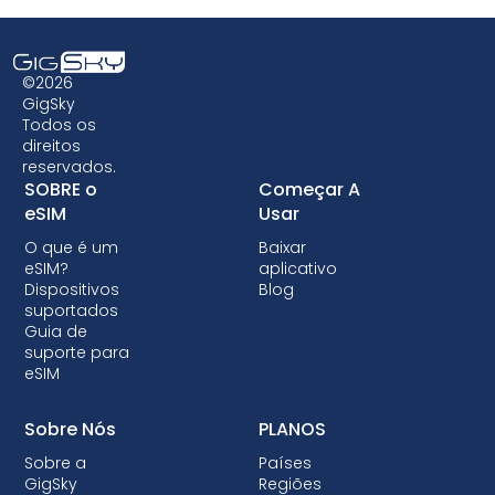
página inicial do GigSky Visa
ou no aplicativo
GigSky. Se o seu cartão estiver listado, mas
você não conseguir ver o plano de dados
©2026
GigSky Visa gratuito, entre em contato com o
GigSky
Todos os
GigSky Care
. Se o seu cartão não estiver
direitos
listado, entre em contato com o emissor do
reservados.
cartão.
SOBRE o
Começar A
eSIM
Usar
O que é um
Baixar
eSIM?
aplicativo
Dispositivos
Blog
suportados
Guia de
suporte para
eSIM
Sobre Nós
PLANOS
Sobre a
Países
GigSky
Regiões